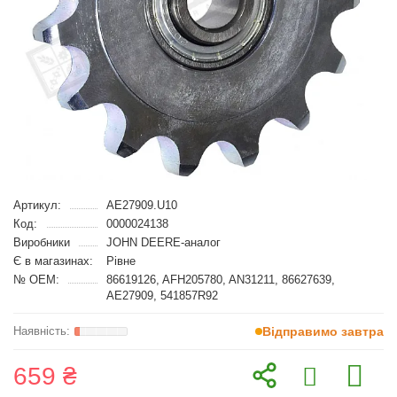
Артикул:
AE27909.U10
Код:
0000024138
Виробники
JOHN DEERE-аналог
Є в магазинах:
Рівне
№ OEM:
86619126, AFH205780, AN31211, 86627639,
AE27909, 541857R92
Відправимо завтра
659 ₴