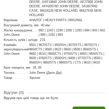
DEERE, AXE19940 JOHN DEERE, AE27909 JOHN
DEERE, AFH205780 JOHN DEERE, 541857R92
CASE, 86619126 NEW HOLLAND, 86627639 NEW
HOLLAND
Виробник
АНАЛОГ | HEAVY-PARTS ORIGINAL
Внутрішній діаметр, мм
40 мм
Жатка кукурудзяна
892 | 1243 | 1290 | 1092 | 1293 | 694 | 843 | 842
John Deere
| 894 | 1291 | 893
Кількість зубів / шліців
Z15
Комбайн
9501 | 9670STS | 9550SH | 9570STS | 9870STS |
зернозбиральний
9650CTS | 9560 | 6622 | 9650 | 9500 | 9560STS |
John Deere
9660 | 9510 | 9660CTS | 9750STS | 9450 | 9650STS |
9600 | 9760STS | 9500SH | 9400 | 9770STS | 9550 |
9560SH | 9660STS | 9860STS | CTS | 9610 | 9410
Крок ланцюга, мм
19, 05
Техніка
John Deere (Джон Дір)
Товар
Зірочки
Відгуки (0)
Відгуків про цей товар ще не було.