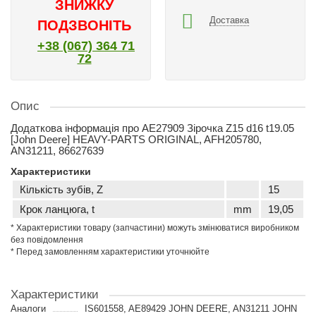
ЗНИЖКУ
Доставка
ПОДЗВОНІТЬ
+38 (067) 364 71
72
Опис
Додаткова інформація про AE27909 Зірочка Z15 d16 t19.05
[John Deere] HEAVY-PARTS ORIGINAL, AFH205780,
AN31211, 86627639
Характеристики
Кількість зубів, Z
15
Крок ланцюга, t
mm
19,05
* Характеристики товару (запчастини) можуть змінюватися виробником
без повідомлення
* Перед замовленням характеристики уточнюйте
Характеристики
Аналоги
IS601558, AE89429 JOHN DEERE, AN31211 JOHN