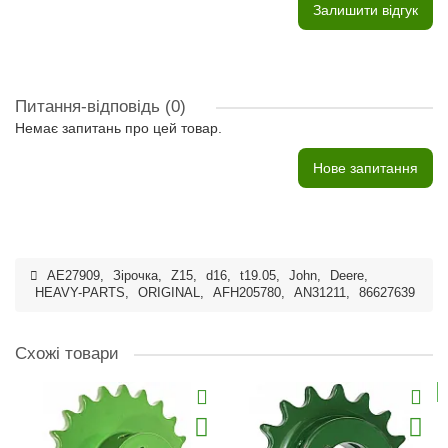
Залишити відгук
Питання-відповідь
(0)
Немає запитань про цей товар.
Нове запитання
AE27909
,
Зірочка
,
Z15
,
d16
,
t19.05
,
John
,
Deere
,
HEAVY-PARTS
,
ORIGINAL
,
AFH205780
,
AN31211
,
86627639
Схожі товари