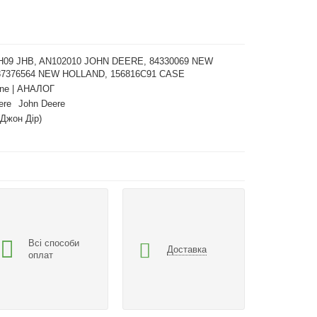
09 JHB, AN102010 JOHN DEERE, 84330069 NEW
87376564 NEW HOLLAND, 156816C91 CASE
ne | АНАЛОГ
ere
John Deere
(Джон Дір)
Всі способи
Доставка
оплат