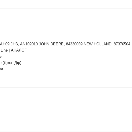
AH09 JHB, AN102010 JOHN DEERE, 84330069 NEW HOLLAND, 87376564
Line | АНАЛОГ
e
e (Джон Дір)
ки