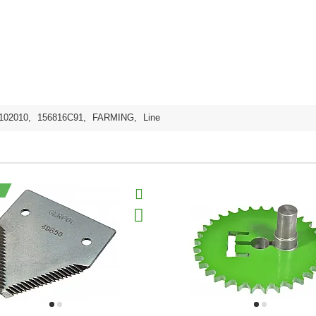
102010
,
156816C91
,
FARMING
,
Line