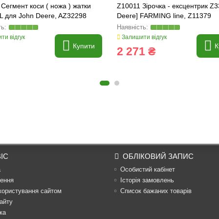
Сегмент коси ( ножа ) жатки
Z10011 Зірочка - ексцентрик Z3
 для John Deere, AZ32298
Deere] FARMING line, Z11379
ти відгук
Залишити відгук
Купити
К
2 271 ₴
ІС
ОБЛІКОВИЙ ЗАПИС
а
Особистий кабінет
ення
Історія замовлень
користування сайтом
Список бажаних товарів
айту
ка