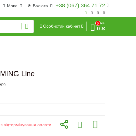
+38 (067) 364 71 72
Мова
₴
Валюта
Сума
0
Особистий кабінет
0 ₴
MING Line
H09
ез відтермінування оплати