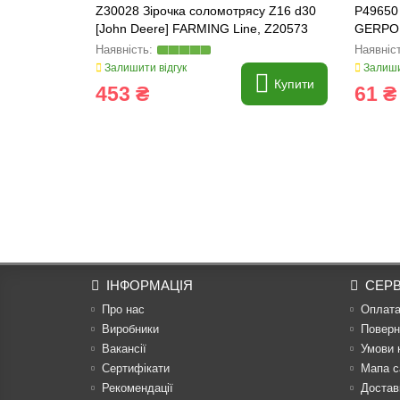
Z30028 Зірочка соломотрясу Z16 d30
P49650 
[John Deere] FARMING Line, Z20573
GERPOL
Залишити відгук
Залиши
Купити
453 ₴
61 ₴
ІНФОРМАЦІЯ
СЕРВ
Про нас
Оплат
Виробники
Поверн
Вакансії
Умови 
Сертифікати
Мапа с
Рекомендації
Достав