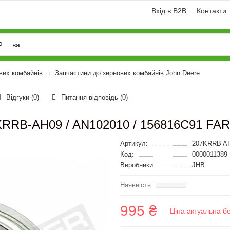
Вхід в B2B
Контакти
вих комбайнів
Запчастини до зернових комбайнів John Deere
Відгуки (0)
Питання-відповідь
(0)
RRB-AH09 / AN102010 / 156816C91 FAR
Артикул:
207KRRB A
Код:
0000011389
Виробники
JHB
995 ₴
Ціна актуальна б