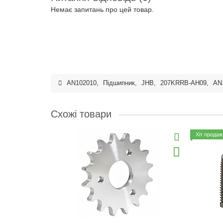
Немає запитань про цей товар.
AN102010
,
Підшипник
,
JHB
,
207KRRB-AH09
,
AN
Схожі товари
Хіт продаж