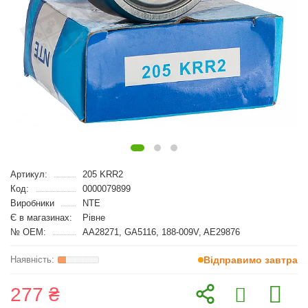
Артикул:
205 KRR2
Код:
0000079899
Виробники
NTE
Є в магазинах:
Рівне
№ OEM:
AA28271, GA5116, 188-009V, AE29876
Відправимо завтра
277 ₴