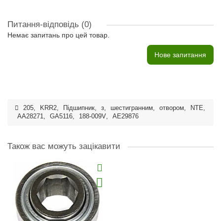
Питання-відповідь
(0)
Немає запитань про цей товар.
Нове запитання
205
,
KRR2
,
Підшипник
,
з
,
шестигранним
,
отвором
,
NTE
,
AA28271
,
GA5116
,
188-009V
,
AE29876
Також вас можуть зацікавити