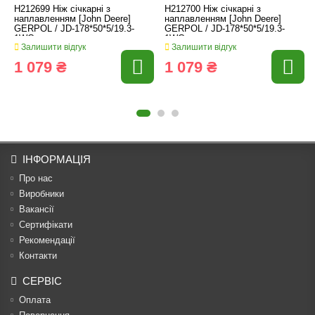
H212699 Ніж січкарні з
H212700 Ніж січкарні з
наплавленням [John Deere]
наплавленням [John Deere]
GERPOL / JD-178*50*5/19.3-
GERPOL / JD-178*50*5/19.3-
1WC
1WC
Залишити відгук
Залишити відгук
1 079 ₴
1 079 ₴
ІНФОРМАЦІЯ
Про нас
Виробники
Вакансії
Сертифікати
Рекомендації
Контакти
СЕРВІС
Оплата