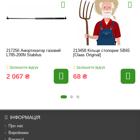
217256 Амортизатор газовий
213458 Кільце стопорне SB65
L785-200N Stabilus
[Claas Original]
Залишити відгук
Залишити відгук
2 067 ₴
68 ₴
ІНФОРМАЦІЯ
Про нас
Виробники
Вакансії