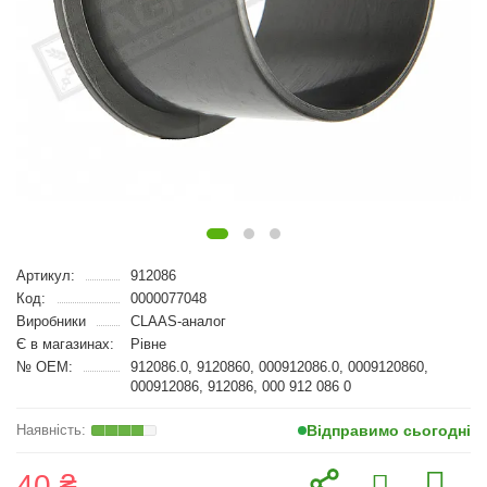
Артикул:
912086
Код:
0000077048
Виробники
CLAAS-аналог
Є в магазинах:
Рівне
№ OEM:
912086.0, 9120860, 000912086.0, 0009120860,
000912086, 912086, 000 912 086 0
Відправимо сьогодні
40 ₴