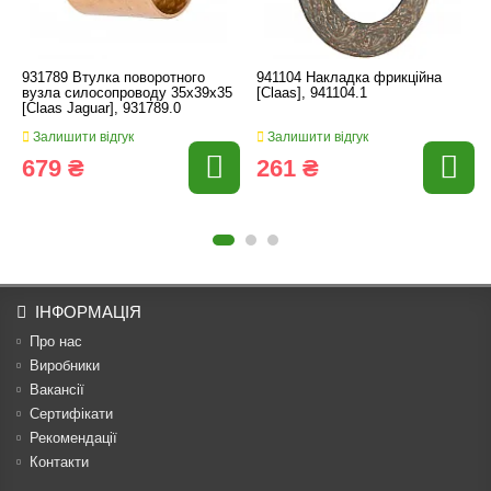
931789 Втулка поворотного
941104 Накладка фрикційна
вузла силосопроводу 35x39x35
[Claas], 941104.1
[Claas Jaguar], 931789.0
Залишити відгук
Залишити відгук
679 ₴
261 ₴
ІНФОРМАЦІЯ
Про нас
Виробники
Вакансії
Сертифікати
Рекомендації
Контакти