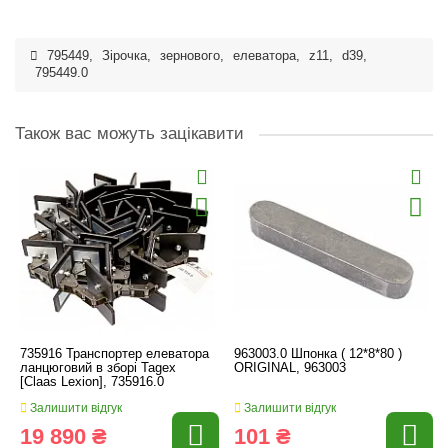
795449
,
Зірочка
,
зернового
,
елеватора
,
z11
,
d39
,
795449.0
Також вас можуть зацікавити
735916 Транспортер елеватора
963003.0 Шпонка ( 12*8*80 )
ланцюговий в зборі Tagex
ORIGINAL, 963003
[Claas Lexion], 735916.0
Залишити відгук
Залишити відгук
19 890 ₴
101 ₴