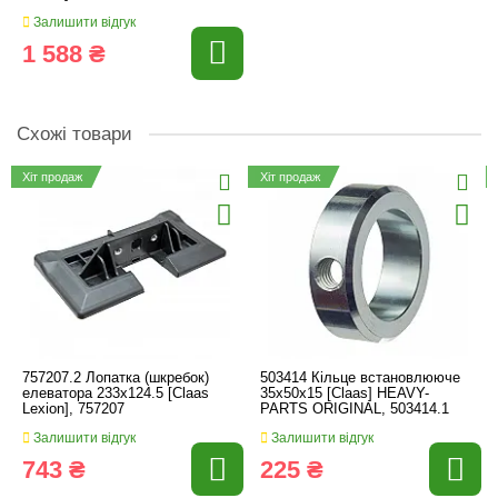
Залишити відгук
1 588 ₴
Схожі товари
Хіт продаж
Хіт продаж
757207.2 Лопатка (шкребок)
503414 Кільце встановлююче
елеватора 233x124.5 [Claas
35x50x15 [Claas] HEAVY-
Lexion], 757207
PARTS ORIGINAL, 503414.1
Залишити відгук
Залишити відгук
743 ₴
225 ₴