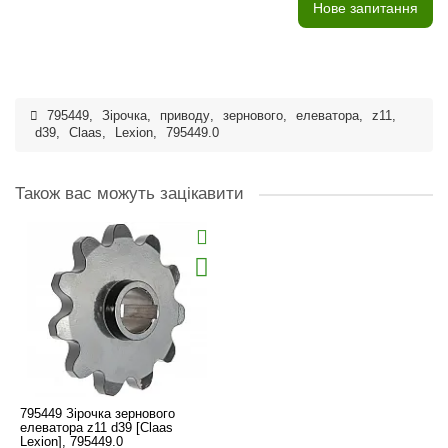
Нове запитання
795449
,
Зірочка
,
приводу
,
зернового
,
елеватора
,
z11
,
d39
,
Claas
,
Lexion
,
795449.0
Також вас можуть зацікавити
795449 Зірочка зернового
елеватора z11 d39 [Claas
Lexion], 795449.0