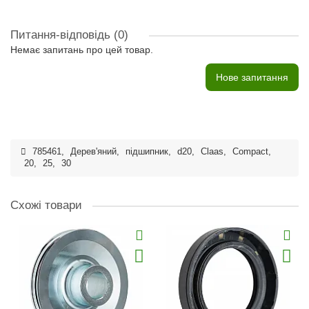
Питання-відповідь
(0)
Немає запитань про цей товар.
Нове запитання
785461
,
Дерев'яний
,
підшипник
,
d20
,
Claas
,
Compact
,
20
,
25
,
30
Схожі товари