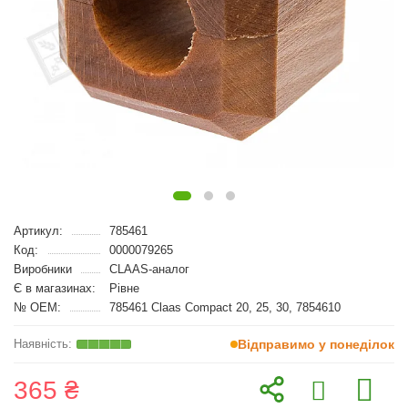
Артикул:
785461
Код:
0000079265
Виробники
CLAAS-аналог
Є в магазинах:
Рівне
№ OEM:
785461 Claas Compact 20, 25, 30, 7854610
Відправимо у понеділок
365 ₴