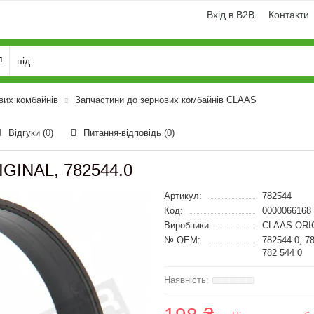
Вхід в B2B
Контакти
вих комбайнів
Запчастини до зернових комбайнів CLAAS
Відгуки (0)
Питання-відповідь
(0)
GINAL, 782544.0
Артикул:
782544
Код:
0000066168
Виробники
CLAAS ORI
№ OEM:
782544.0, 7
782 544 0