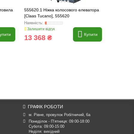
товила
555620.1 Ніжка колосового елеватора
508215 Пла
[Claas Tucano], 555620
[Claas] HE
508215.1
Залишити відгук
Залишити ві
упити
Купити
13 368 ₴
1 558 
ГРАФІК РОБОТИ
м. Рівне, провулок Робітничий, 6а
Понеділок - П’ятниця: 09:00-18:00

Субота: 09:00-15:00

Неділя: вихідний