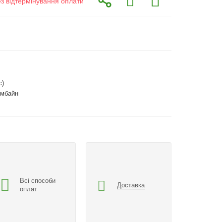
ез відтермінування оплати
с)
омбайн
Всі способи
Доставка
оплат