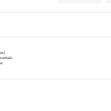
аас)
 комбайн
ня