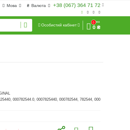
+38 (067) 364 71 72
Мова
₴
Валюта
Сума
0
Особистий кабінет
0 ₴
GINAL
825440, 000782544.0, 0007825440, 000782544, 782544, 000