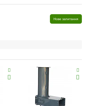
Нове запитання
Хіт продаж