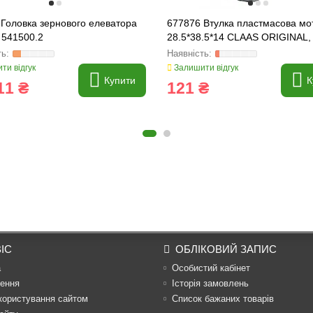
Головка зернового елеватора
677876 Втулка пластмасова мо
 541500.2
28.5*38.5*14 CLAAS ORIGINAL,
677876.0
ти відгук
Залишити відгук
Купити
К
11 ₴
121 ₴
ІС
ОБЛІКОВИЙ ЗАПИС
а
Особистий кабінет
ення
Історія замовлень
користування сайтом
Список бажаних товарів