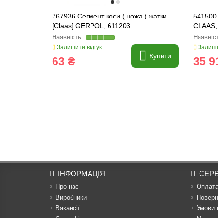
767936 Сегмент коси ( ножа ) жатки
541500 
[Claas] GERPOL, 611203
CLAAS,
Залишити відгук
Залиши
Купити
63 ₴
35 9
ІНФОРМАЦІЯ
СЕРВ
Про нас
Оплат
Виробники
Поверн
Вакансії
Умови 