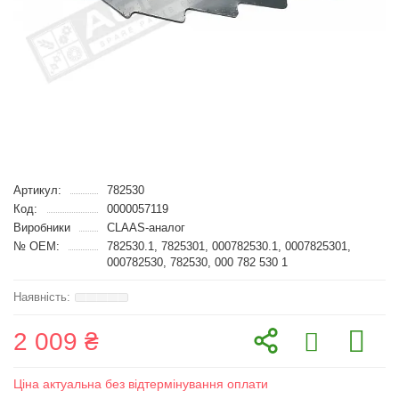
Артикул:
782530
Код:
0000057119
Виробники
CLAAS-аналог
№ OEM:
782530.1, 7825301, 000782530.1, 0007825301,
000782530, 782530, 000 782 530 1
2 009 ₴
Ціна актуальна без відтермінування оплати