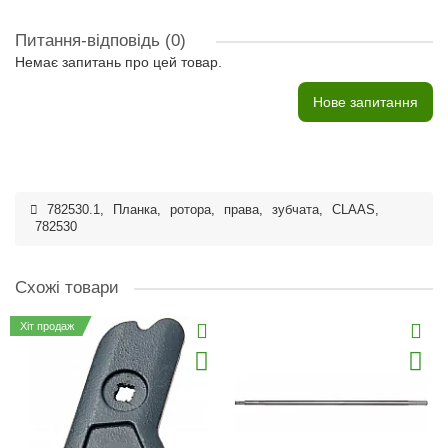
Питання-відповідь
(0)
Немає запитань про цей товар.
Нове запитання
782530.1
,
Планка
,
ротора
,
права
,
зубчата
,
CLAAS
,
782530
Схожі товари
Хіт продаж