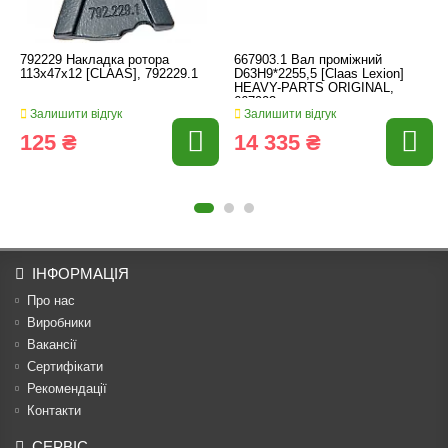
792229 Накладка ротора
667903.1 Вал проміжний
113x47x12 [CLAAS], 792229.1
D63H9*2255,5 [Claas Lexion]
HEAVY-PARTS ORIGINAL,
667903
Залишити відгук
Залишити відгук
125 ₴
14 335 ₴
ІНФОРМАЦІЯ
Про нас
Виробники
Вакансії
Сертифікати
Рекомендації
Контакти
СЕРВІС