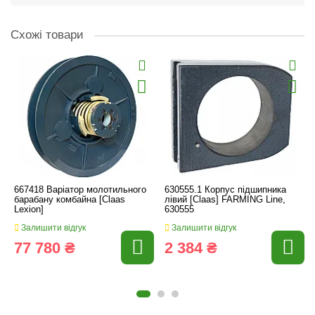
Схожі товари
667418 Варіатор молотильного
630555.1 Корпус підшипника
барабану комбайна [Claas
лівий [Claas] FARMING Line,
Lexion]
630555
Залишити відгук
Залишити відгук
77 780 ₴
2 384 ₴