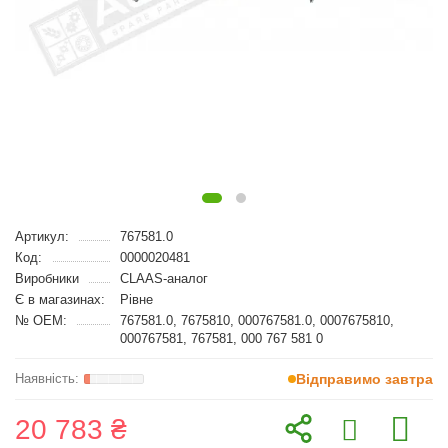
Артикул:
767581.0
Код:
0000020481
Виробники
CLAAS-аналог
Є в магазинах:
Рівне
№ OEM:
767581.0, 7675810, 000767581.0, 0007675810,
000767581, 767581, 000 767 581 0
Відправимо завтра
20 783 ₴