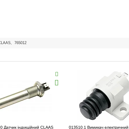
CLAAS
,
765012
0 Датчик індукційний CLAAS
013510.1 Вимикач електрични