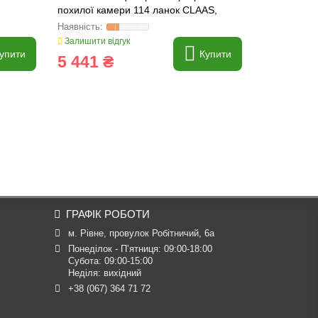
похилої камери 114 ланок CLAAS,
ORIGINAL, 
520902
Залишити відгук
Залишити ві
упити
Купити
5 441 ₴
270 ₴
ГРАФІК РОБОТИ
м. Рівне, провулок Робітничий, 6а
Понеділок - П’ятниця: 09:00-18:00

Субота: 09:00-15:00

Неділя: вихідний
+38 (067) 364 71 72