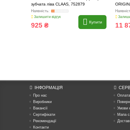
зубчата ліва CLAAS, 752879
ORIGIN
Залишити відгук
Залиши
Купити
925 ₴
11 8
ІНФОРМАЦІЯ
СЕРВ
Про нас
Оплат
Виробники
Поверн
Вакансії
Умови 
Сертифікати
Мапа с
Рекомендації
Достав
Контакти