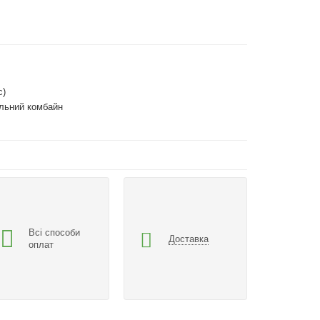
с)
льний комбайн
Всі способи
Доставка
оплат