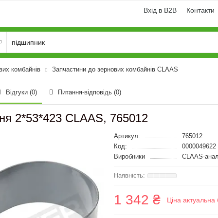
Вхід в B2B
Контакти
вих комбайнів
Запчастини до зернових комбайнів CLAAS
Відгуки (0)
Питання-відповідь
(0)
ння 2*53*423 CLAAS, 765012
Артикул:
765012
Код:
0000049622
Виробники
CLAAS-анал
1 342 ₴
Ціна актуальна 