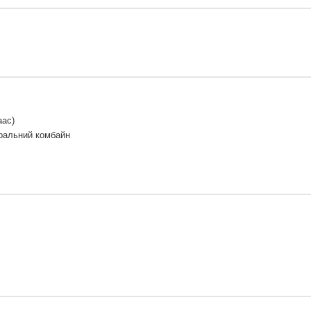
аас)
ральний комбайн