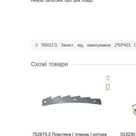
Немає запитань про цей товар.
765012.0
,
Захист
,
від
,
намотування
,
2*53*423
,
Схожі товари
752879.2 Пластина ( планка ) ротора
013230.