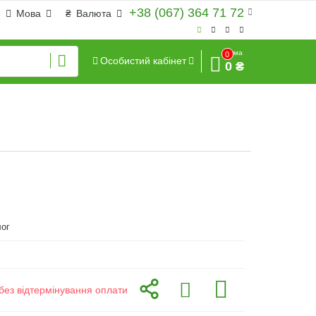
+38 (067) 364 71 72
Мова
₴
Валюта
Сума
0
Особистий кабінет
0 ₴
ог
без відтермінування оплати