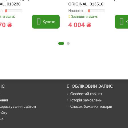
AL, 013230
ORIGINAL, 013510
ти відгук
Залишити відгук
Купити
К
70 ₴
4 004 ₴
ІС
ОБЛІКОВИЙ ЗАПИС
а
Особистий кабінет
ення
Історія замовлень
користування сайтом
Список бажаних товарів
айту
ка