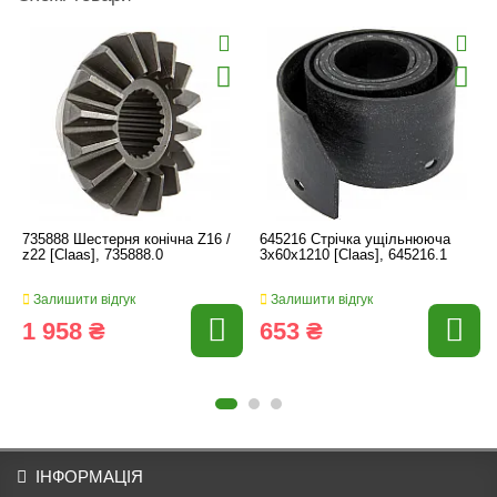
735888 Шестерня конічна Z16 /
645216 Стрічка ущільнююча
z22 [Claas], 735888.0
3x60x1210 [Claas], 645216.1
Залишити відгук
Залишити відгук
1 958 ₴
653 ₴
ІНФОРМАЦІЯ