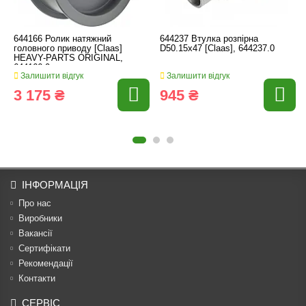
644166 Ролик натяжний
644237 Втулка розпірна
головного приводу [Claas]
D50.15x47 [Claas], 644237.0
HEAVY-PARTS ORIGINAL,
644166.0
Залишити відгук
Залишити відгук
3 175 ₴
945 ₴
ІНФОРМАЦІЯ
Про нас
Виробники
Вакансії
Сертифікати
Рекомендації
Контакти
СЕРВІС