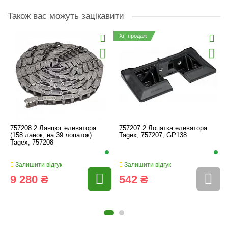
Також вас можуть зацікавити
Хіт продаж
757208.2 Ланцюг елеватора
757207.2 Лопатка елеватора
(158 ланок, на 39 лопаток)
Tagex, 757207, GP138
Tagex, 757208
Залишити відгук
Залишити відгук
9 280 ₴
542 ₴