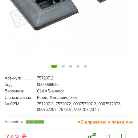
Артикул:
757207.2
Код:
0000068825
Виробники
CLAAS-аналог
Є в магазинах:
Рівне, Хмельницький
№ OEM:
757207.2, 7572072, 000757207.2, 0007572072,
000757207, 757207, 000 757 207 2
Відправимо у понеділок
743 ₴