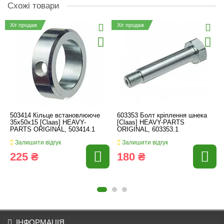
Схожі товари
Хіт продаж
Хіт продаж
503414 Кільце встановлююче
603353 Болт кріплення шнека
35x50x15 [Claas] HEAVY-
[Claas] HEAVY-PARTS
PARTS ORIGINAL, 503414.1
ORIGINAL, 603353.1
Залишити відгук
Залишити відгук
225 ₴
180 ₴
ІНФОРМАЦІЯ