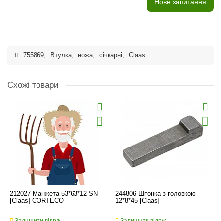
Нове запитання
755869
,
Втулка
,
ножа
,
січкарні
,
Claas
Схожі товари
212027 Манжета 53*63*12-SN
244806 Шпонка з головкою
[Claas] CORTECO
12*8*45 [Claas]
Залишити відгук
Залишити відгук