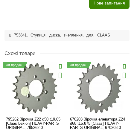
Нове запитання
753841
,
Ступиця
,
диска
,
зчеплення
,
для
,
CLAAS
Схожі товари
Хіт продаж
Хіт продаж
795262 Зірочка Z22 d50 t19.05
670203 Зірочка елеватора Z24
[Claas Lexion] HEAVY-PARTS
d68 t15.875 [Claas] HEAVY-
ORIGINAL, 795262.0
PARTS ORIGINAL, 670203.0