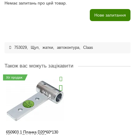
Немає запитань про цей товар.
Нове запитання
753029
,
Щуп
,
жатки
,
автоконтура
,
Claas
Також вас можуть зацікавити
Хіт продаж
650903.1 Планка D20*60*130