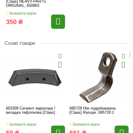
[Claas] HEAVY-PARTS
ORIGINAL, 650903
Залишити відгук
350 ₴
Схожі товари
603309 Сегмент варіатора /
695728 Ніж подрібнювача
вкладка тефлонова [Claas]
[Claas] Rasspe, 695728.1
Залишити відгук
Залишити відгук
59 ₴
661 ₴