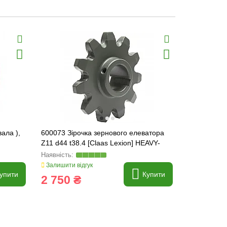
ала ),
600073 Зірочка зернового елеватора
555610 Зіро
Z11 d44 t38.4 [Claas Lexion] HEAVY-
Tucano] H
PARTS ORIGINAL, 600073.2
555610.1
Залишити відгук
Залишити ві
упити
Купити
2 750 ₴
775 ₴