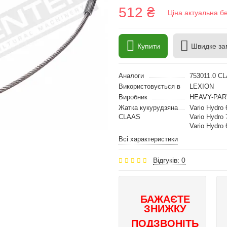
512 ₴
Ціна актуальна б
Купити
Швидке за
Аналоги
753011.0 C
Використовується в
LEXION
Виробник
HEAVY-PAR
Жатка кукурудзяна
Vario Hydro 6
CLAAS
Vario Hydro 7
Vario Hydro 6
Всі характеристики
Відгуків: 0
БАЖАЄТЕ
ЗНИЖКУ
ПОДЗВОНІТЬ