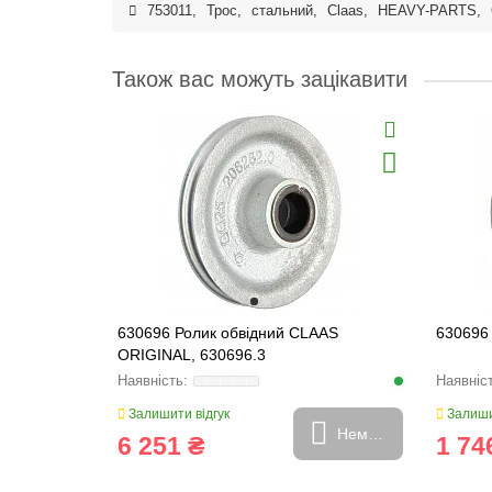
753011
,
Трос
,
стальний
,
Claas
,
HEAVY-PARTS
,
Також вас можуть зацікавити
630696 Ролик обвідний CLAAS
630696 
ORIGINAL, 630696.3
Залишити відгук
Залиши
Немає в наявності
6 251 ₴
1 74