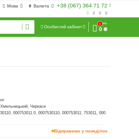
+38 (067) 364 71 72
Мова
₴
Валюта
Сума
0
Особистий кабінет
0 ₴
ог
, Хмельницький, Черкаси
530110, 000753011.0, 0007530110, 000753011, 753011, 000
Відправимо у понеділок