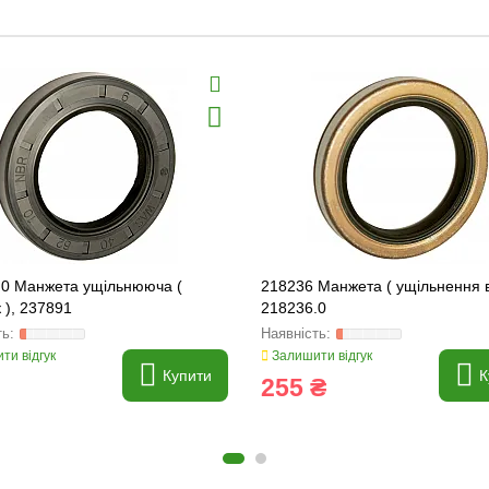
.0 Манжета ущільнююча (
218236 Манжета ( ущільнення в
 ), 237891
218236.0
ти відгук
Залишити відгук
Купити
К
255 ₴