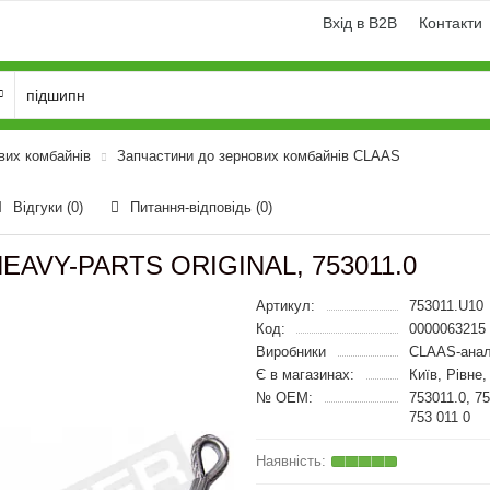
Вхід в B2B
Контакти
вих комбайнів
Запчастини до зернових комбайнів CLAAS
Відгуки (0)
Питання-відповідь
(0)
 HEAVY-PARTS ORIGINAL, 753011.0
Артикул:
753011.U10
Код:
0000063215
Виробники
CLAAS-анал
Є в магазинах:
Київ, Рівне
№ OEM:
753011.0, 7
753 011 0