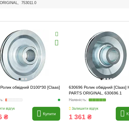
ORIGINAL
,
753011.0
Ролик обвідний D100*30 [Claas]
630696 Ролик обвідний [Claas]
PARTS ORIGINAL, 630696.1
ти відгук
Залишити відгук
Купити
К
6 ₴
1 361 ₴