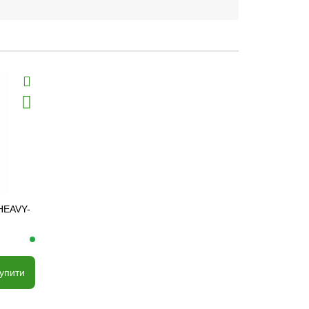
 HEAVY-
упити