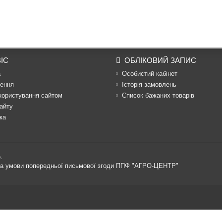
ІС
ОБЛІКОВИЙ ЗАПИС
а
Особистий кабінет
ення
Історія замовлень
користування сайтом
Список бажаних товарів
айту
ка
.
 за умови попередньої письмової згоди ППФ "АГРО-ЦЕНТР"