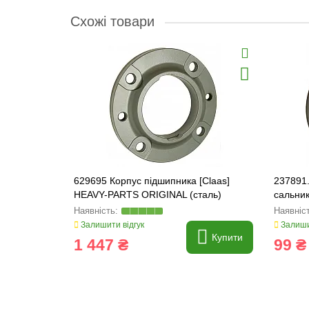
Схожі товари
629695 Корпус підшипника [Claas]
237891
HEAVY-PARTS ORIGINAL (сталь)
сальник
Залишити відгук
Залиши
Купити
1 447 ₴
99 ₴