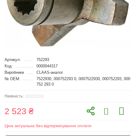
Артикул:
752293
Код:
0000044317
Виробники
CLAAS-аналог
№ OEM:
7522930, 000752293.0, 0007522930, 000752293, 000
752 293 0
2 523 ₴
Ціна актуальна без відтермінування оплати