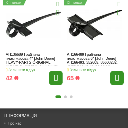
Хіт продаж
Хіт продаж
AH136689 Граблина
AH166489 Граблина
пластмасова 4" [John Deere]
пластмасова 6" [John Deere]
HEAVY-PARTS ORIGINAL,
AH166493, 352609, 86608282,
AH153175, 615251, 1989438C1
410856A1 HEAVY-PARTS
Залишити відгук
Залишити відгук
42 ₴
65 ₴
ІНФОРМАЦІЯ
Про нас