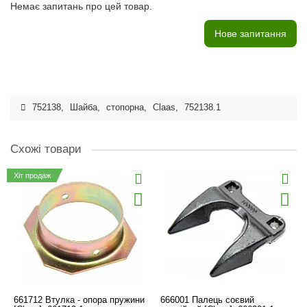
Немає запитань про цей товар.
Нове запитання
752138
,
Шайба
,
стопорна
,
Claas
,
752138.1
Схожі товари
Хіт продаж
661712 Втулка - опора пружини
666001 Палець соєвий