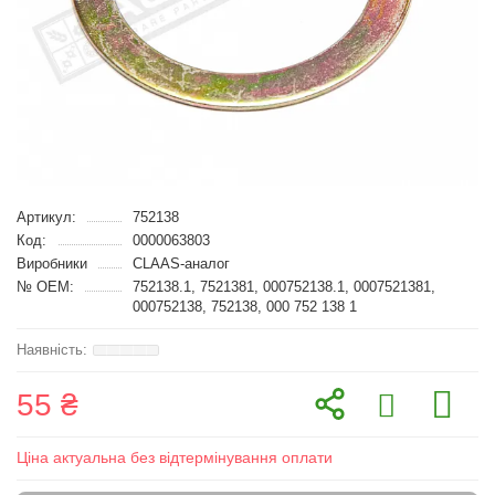
Артикул:
752138
Код:
0000063803
Виробники
CLAAS-аналог
№ OEM:
752138.1, 7521381, 000752138.1, 0007521381,
000752138, 752138, 000 752 138 1
55 ₴
Ціна актуальна без відтермінування оплати