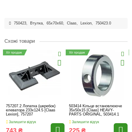
750423
,
Втулка
,
65x70x60
,
Claas
,
Lexion
,
750423.0
Схожі товари
Хіт продаж
Хіт продаж
757207.2 Лопатка (шкребок)
503414 Кільце встановлююче
елеватора 233x124.5 [Claas
35x50x15 [Claas] HEAVY-
Lexion], 757207
PARTS ORIGINAL, 503414.1
Залишити відгук
Залишити відгук
743 ₴
225 ₴