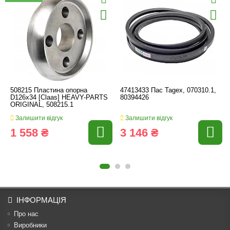
508215 Пластина опорна
47413433 Пас Tagex, 070310.1,
D126x34 [Claas] HEAVY-PARTS
80394426
ORIGINAL, 508215.1
Залишити відгук
Залишити відгук
1 558 ₴
3 146 ₴
ІНФОРМАЦІЯ
Про нас
Виробники