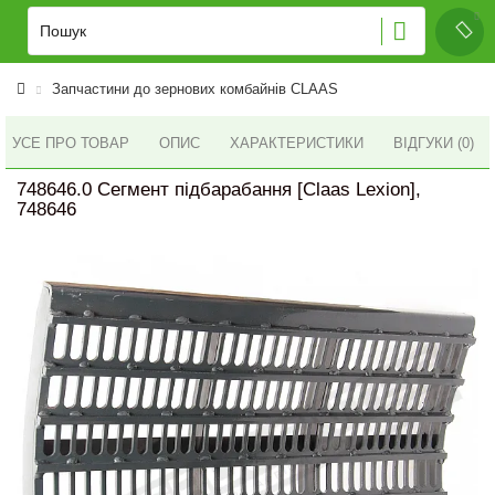
Запчастини до зернових комбайнів CLAAS
УСЕ ПРО ТОВАР
ОПИС
ХАРАКТЕРИСТИКИ
ВІДГУКИ (0)
748646.0 Сегмент підбарабання [Claas Lexion],
748646