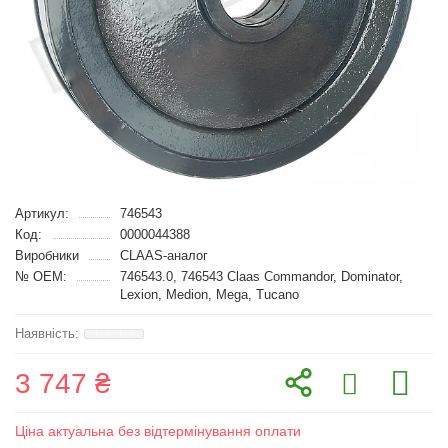
Артикул:
746543
Код:
0000044388
Виробники
CLAAS-аналог
№ OEM:
746543.0, 746543 Claas Commandor, Dominator,
Lexion, Medion, Mega, Tucano
3 747 ₴
Ціна актуальна без відтермінування оплати