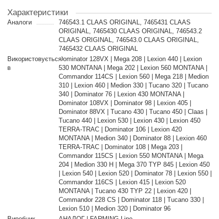
Характеристики
Аналоги
746543.1 CLAAS ORIGINAL, 7465431 CLAAS
ORIGINAL, 7465430 CLAAS ORIGINAL, 746543.2
CLAAS ORIGINAL, 746543.0 CLAAS ORIGINAL,
7465432 CLAAS ORIGINAL
Використовується
Dominator 128VX | Mega 208 | Lexion 440 | Lexion
в
530 MONTANA | Mega 202 | Lexion 560 MONTANA |
Commandor 114CS | Lexion 560 | Mega 218 | Medion
310 | Lexion 460 | Medion 330 | Tucano 320 | Tucano
340 | Dominator 76 | Lexion 430 MONTANA |
Dominator 108VX | Dominator 98 | Lexion 405 |
Dominator 88VX | Tucano 430 | Tucano 450 | Claas |
Tucano 440 | Lexion 530 | Lexion 430 | Lexion 450
TERRA-TRAC | Dominator 106 | Lexion 420
MONTANA | Medion 340 | Dominator 88 | Lexion 460
TERRA-TRAC | Dominator 108 | Mega 203 |
Commandor 115CS | Lexion 550 MONTANA | Mega
204 | Medion 330 H | Mega 370 TYP 845 | Lexion 450
| Lexion 540 | Lexion 520 | Dominator 78 | Lexion 550 |
Commandor 116CS | Lexion 415 | Lexion 520
MONTANA | Tucano 430 TYP 22 | Lexion 420 |
Commandor 228 CS | Dominator 118 | Tucano 330 |
Lexion 510 | Medion 320 | Dominator 96
Виробник
АНАЛОГ | FARMING Line