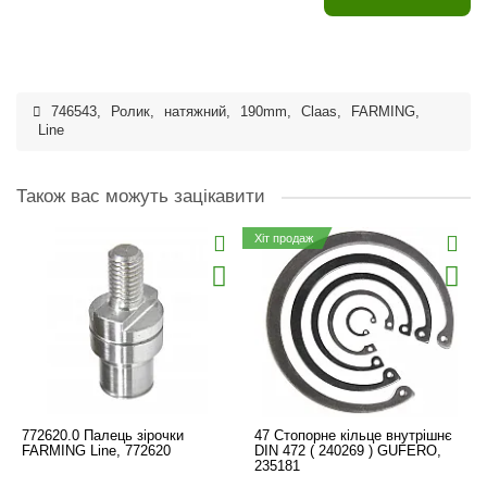
746543
,
Ролик
,
натяжний
,
190mm
,
Claas
,
FARMING
,
Line
Також вас можуть зацікавити
Хіт продаж
772620.0 Палець зірочки
47 Стопорне кільце внутрішнє
FARMING Line, 772620
DIN 472 ( 240269 ) GUFERO,
235181