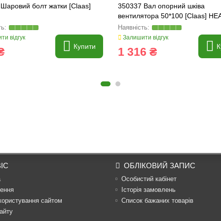
Шаровий болт жатки [Claas]
350337 Вал опорний шківа
вентилятора 50*100 [Claas] HE
PARTS ORIGINAL
ти відгук
Залишити відгук
Купити
К
₴
1 316 ₴
ІС
ОБЛІКОВИЙ ЗАПИС
а
Особистий кабінет
ення
Історія замовлень
користування сайтом
Список бажаних товарів
айту