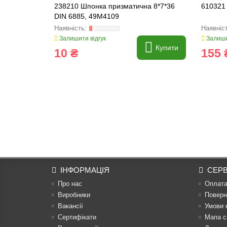
238210 Шпонка призматична 8*7*36
610321 
DIN 6885, 49M4109
Залишити відгук
Залиши
Купити
10 ₴
155 
ІНФОРМАЦІЯ
СЕРВ
Про нас
Оплат
Виробники
Поверн
Вакансії
Умови 
Сертифікати
Мапа с