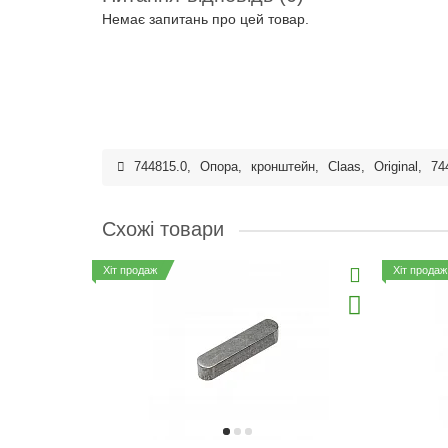
Немає запитань про цей товар.
744815.0
,
Опора
,
кронштейн
,
Claas
,
Original
,
74
Схожі товари
Хіт продаж
Хіт продаж