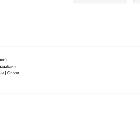
5
аас)
 комбайн
и | Опори