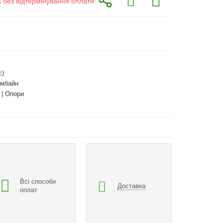
а без відтермінування оплати
с)
омбайн
 | Опори
Всі способи
Доставка
оплат