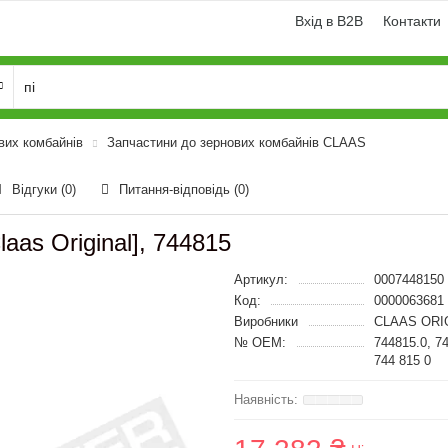
Вхід в B2B
Контакти
вих комбайнів
Запчастини до зернових комбайнів CLAAS
Відгуки (0)
Питання-відповідь
(0)
aas Original], 744815
Артикул:
0007448150
Код:
0000063681
Виробники
CLAAS ORI
№ OEM:
744815.0, 7
744 815 0