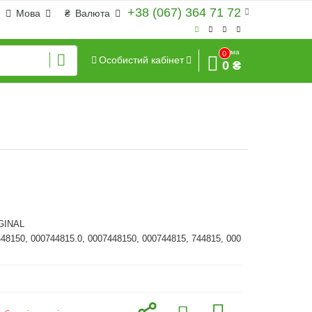
+38 (067) 364 71 72
Мова
₴
Валюта
Сума
0
Особистий кабінет
0 ₴
GINAL
448150, 000744815.0, 0007448150, 000744815, 744815, 000