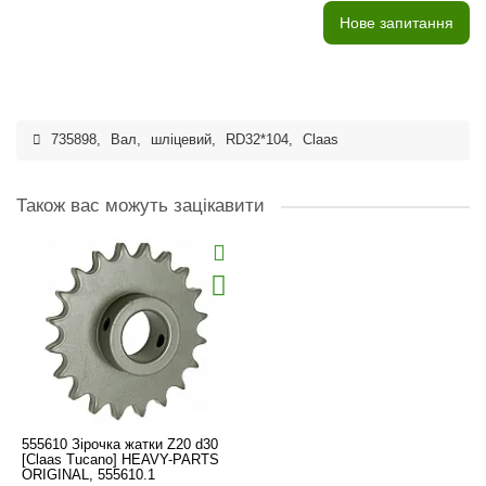
Нове запитання
735898
,
Вал
,
шліцевий
,
RD32*104
,
Claas
Також вас можуть зацікавити
555610 Зірочка жатки Z20 d30
[Claas Tucano] HEAVY-PARTS
ORIGINAL, 555610.1