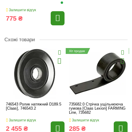
Залишити відгук
775 ₴
Схожі товари
Хіт продаж
746543 Ролик натяжний D189.5
735682.0 Стрічка ущільнююча
[Claas], 746543.2
гумова [Claas Lexion] FARMING
Line, 735682
Залишити відгук
Залишити відгук
2 455 ₴
285 ₴