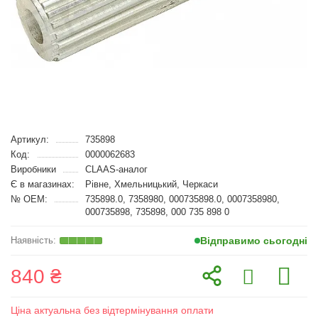
Артикул:
735898
Код:
0000062683
Виробники
CLAAS-аналог
Є в магазинах:
Рівне, Хмельницький, Черкаси
№ OEM:
735898.0, 7358980, 000735898.0, 0007358980,
000735898, 735898, 000 735 898 0
Відправимо сьогодні
840 ₴
Ціна актуальна без відтермінування оплати