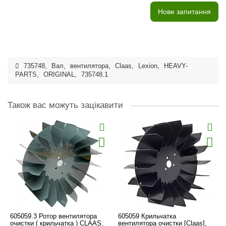
Нове запитання
735748
,
Вал
,
вентилятора
,
Claas
,
Lexion
,
HEAVY-
PARTS
,
ORIGINAL
,
735748.1
Також вас можуть зацікавити
605059.3 Ротор вентилятора
605059 Крильчатка
очистки ( крильчатка ) CLAAS,
вентилятора очистки [Claas],