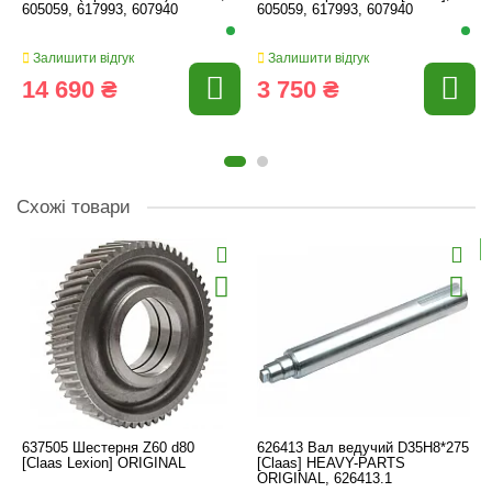
605059, 617993, 607940
605059, 617993, 607940
Залишити відгук
Залишити відгук
14 690 ₴
3 750 ₴
Схожі товари
637505 Шестерня Z60 d80
626413 Вал ведучий D35H8*275
[Claas Lexion] ORIGINAL
[Claas] HEAVY-PARTS
ORIGINAL, 626413.1