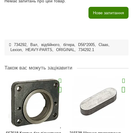
Немає запитань про цей товар.
Нове запитання
734292
,
Вал
,
відбійного
,
бітера
,
D56*2005
,
Claas
,
Lexion
,
HEAVY-PARTS
,
ORIGINAL
,
734292.1
Також вас можуть зацікавити