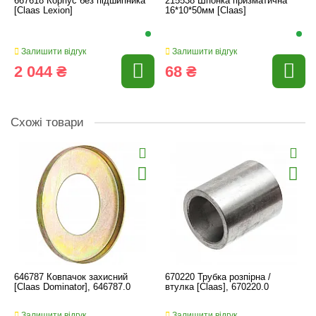
667618 Корпус без підшипника
215538 Шпонка призматична
[Claas Lexion]
16*10*50мм [Claas]
Залишити відгук
Залишити відгук
2 044 ₴
68 ₴
Схожі товари
646787 Ковпачок захисний
670220 Трубка розпірна /
[Claas Dominator], 646787.0
втулка [Claas], 670220.0
Залишити відгук
Залишити відгук