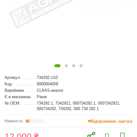
Артикул:
734292.U10
Код:
0000064058
Виробники
CLAAS-аналог
Є в магазинах:
Рівне
№ OEM:
734292.1, 7342921, 000734292.1, 0007342921,
000734292, 734292, 000 734 292 1
Відправимо завтра
12 000 ₴