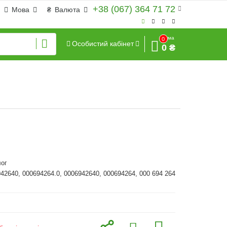
+38 (067) 364 71 72
Мова
₴
Валюта
Сума
0
Особистий кабінет
0 ₴
ог
942640, 000694264.0, 0006942640, 000694264, 000 694 264