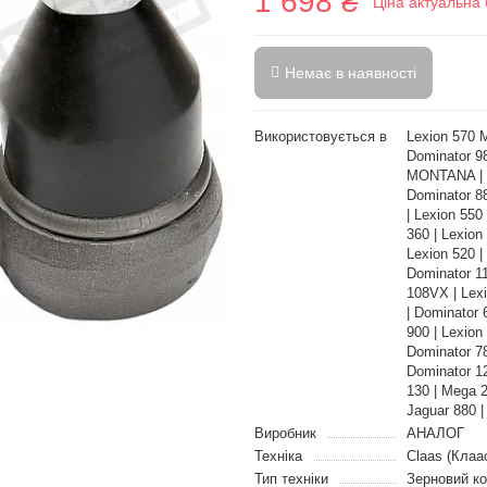
1 698 ₴
Ціна актуальна 
Немає в наявності
Використовується в
Lexion 570 M
Dominator 9
MONTANA | L
Dominator 88
| Lexion 55
360 | Lexion
Lexion 520 |
Dominator 11
108VX | Lex
| Dominator
900 | Lexion
Dominator 78
Dominator 12
130 | Mega 2
Jaguar 880 |
Виробник
АНАЛОГ
Техніка
Claas (Клаа
Тип техніки
Зерновий к