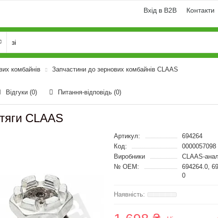
Вхід в B2B
Контакти
вих комбайнів
Запчастини до зернових комбайнів CLAAS
Відгуки (0)
Питання-відповідь
(0)
 тяги CLAAS
Артикул:
694264
Код:
0000057098
Виробники
CLAAS-анал
№ OEM:
694264.0, 6
0