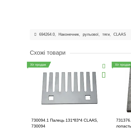
694264.0
,
Наконечник
,
рульової
,
тяги
,
CLAAS
Схожі товари
Хіт продаж
Хіт продаж
730094.1 Палець 131*83*4 CLAAS,
731376.
730094
лопасть