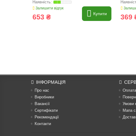
Залишити відгук
Залиши
Купити
653 ₴
369 
ІНФОРМАЦІЯ
СЕРВ
Про нас
Оплат
Виробники
Поверн
Вакансії
Умови 
Сертифікати
Мапа с
Рекомендації
Достав
Контакти