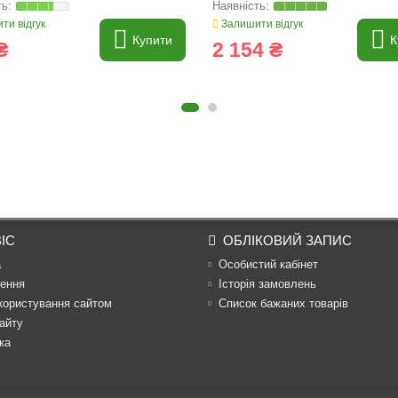
ти відгук
Залишити відгук
Купити
К
₴
2 154 ₴
ІС
ОБЛІКОВИЙ ЗАПИС
а
Особистий кабінет
ення
Історія замовлень
користування сайтом
Список бажаних товарів
айту
ка