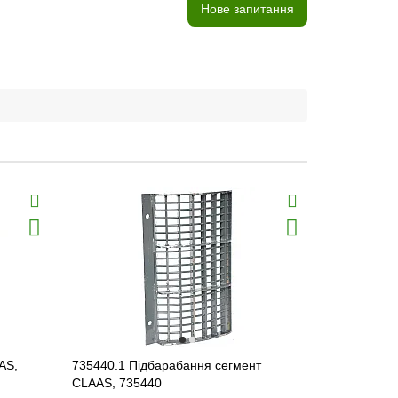
Нове запитання
AS,
735440.1 Підбарабання сегмент
736025.2 П
CLAAS, 735440
стану D30J