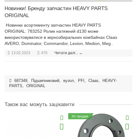
Новинки! Бренду запчастин HEAVY PARTS
ORIGINAL
Новинки асортименту запчастин HEAVY PARTS
ORIGINAL: 783252 Ролик натяжний d130 може
використовуватися в зернозбиральних комбайнах Claas
AVERO, Dominator, Commandor, Lexion, Medion, Meg..
13.02.2023
470
Читати далі... →
687349
,
Підшипниковий
,
вузол
,
PFI
,
Claas
,
HEAVY-
PARTS
,
ORIGINAL
Також вас можуть зацікавити
Хіт продаж