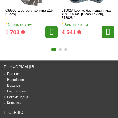
639590 Шестерня конічна Z16
518028 Корпус без підшипника
[Claas]
45x170x145 [Claas Lexion],
518028.1
Залишити відгук
Залишити відгук
1 703 ₴
4 541 ₴
ІНФОРМАЦІЯ
Про нас
Виробники
Вакансії
Сертифікати
Рекомендації
Контакти
СЕРВІС