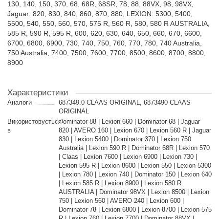
130, 140, 150, 370, 68, 68R, 68SR, 78, 88, 88VX, 98, 98VX,
Jaguar: 820, 830, 840, 860, 870, 880, LEXION: 5300, 5400,
5500, 540, 550, 560, 570, 575 R, 560 R, 580, 580 R AUSTRALIA,
585 R, 590 R, 595 R, 600, 620, 630, 640, 650, 660, 670, 6600,
6700, 6800, 6900, 730, 740, 750, 760, 770, 780, 740 Australia,
750 Australia, 7400, 7500, 7600, 7700, 8500, 8600, 8700, 8800,
8900
Характеристики
Аналоги
687349.0 CLAAS ORIGINAL, 6873490 CLAAS
ORIGINAL
Використовується
Dominator 88 | Lexion 660 | Dominator 68 | Jaguar
в
820 | AVERO 160 | Lexion 670 | Lexion 560 R | Jaguar
830 | Lexion 5400 | Dominator 370 | Lexion 750
Australia | Lexion 590 R | Dominator 68R | Lexion 570
| Claas | Lexion 7600 | Lexion 6900 | Lexion 730 |
Lexion 595 R | Lexion 8600 | Lexion 550 | Lexion 5300
| Lexion 780 | Lexion 740 | Dominator 150 | Lexion 640
| Lexion 585 R | Lexion 8900 | Lexion 580 R
AUSTRALIA | Dominator 98VX | Lexion 8500 | Lexion
750 | Lexion 560 | AVERO 240 | Lexion 600 |
Dominator 78 | Lexion 6800 | Lexion 8700 | Lexion 575
R | Lexion 760 | Lexion 7700 | Dominator 88VX |