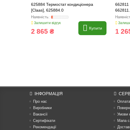
625884 Термостат кондиціонера
662811 
[Claas], 625884.0
662811
Залишити відгук
Залиши
Купити
2 865 ₴
1 26
ІНФОРМАЦІЯ
СЕРВ
Про нас
Оплат
Виробники
Поверн
Вакансії
Умови 
Сертифікати
Мапа с
Рекомендації
Достав