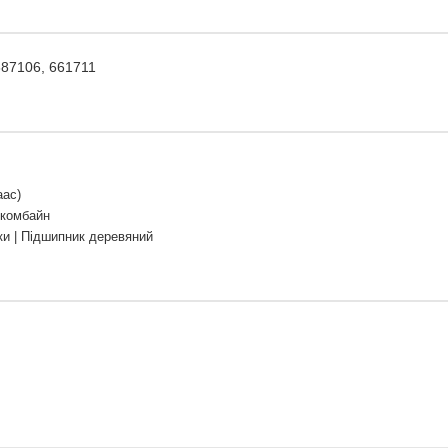
687106, 661711
аас)
 комбайн
и | Підшипник деревяний