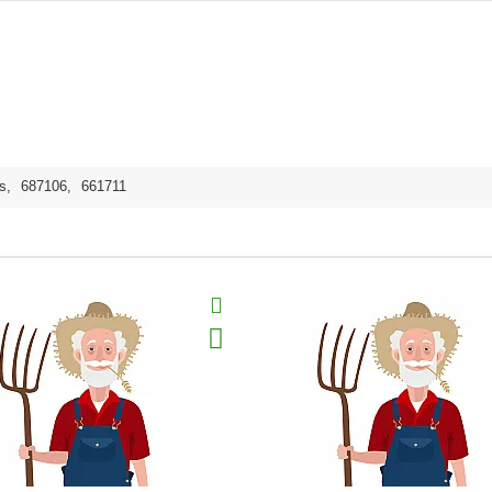
s
,
687106
,
661711