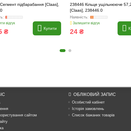
Сегмент підбарабання [Claas],
238446 Кільце ущільнююче 57,
.0
[Claas], 238446.0
ти відгук
Залишити відгук
Купити
К
5 ₴
24 ₴
ІС
ОБЛІКОВИЙ ЗАПИС
а
Особистий кабінет
ення
Історія замовлень
користування сайтом
Список бажаних товарів
айту
ка