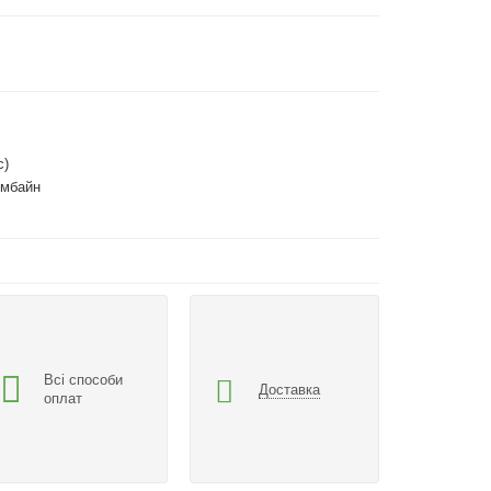
с)
омбайн
Всі способи
Доставка
оплат