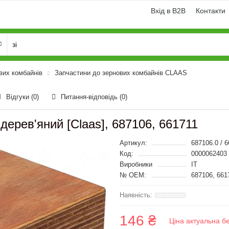
Вхід в B2B
Контакти
вих комбайнів
Запчастини до зернових комбайнів CLAAS
Відгуки (0)
Питання-відповідь
(0)
дерев'яний [Claas], 687106, 661711
Артикул:
687106.0 / 6
Код:
0000062403
Виробники
IT
№ OEM:
687106, 661
146 ₴
Ціна актуальна б