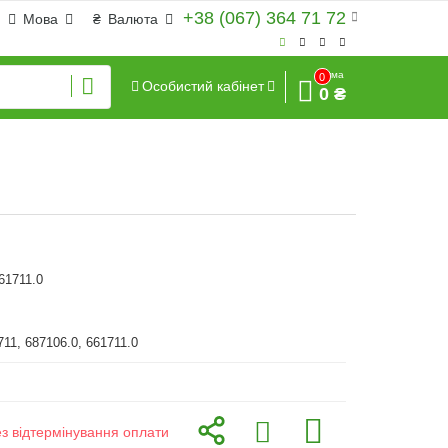
+38 (067) 364 71 72
Мова
₴
Валюта
Сума
0
Особистий кабінет
0 ₴
61711.0
711, 687106.0, 661711.0
ез відтермінування оплати