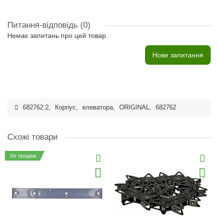
Питання-відповідь
(0)
Немає запитань про цей товар.
Нове запитання
682762.2
,
Корпус
,
елеватора
,
ORIGINAL
,
682762
Схожі товари
Хіт продаж