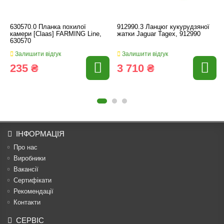
630570.0 Планка похилої
912990.3 Ланцюг кукурудзяної
камери [Claas] FARMING Line,
жатки Jaguar Tagex, 912990
630570
Залишити відгук
Залишити відгук
235 ₴
3 710 ₴
ІНФОРМАЦІЯ
Про нас
Виробники
Вакансії
Сертифікати
Рекомендації
Контакти
СЕРВІС