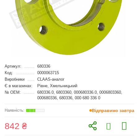
Артикул:
680336
Код:
0000063715
Виробники
CLAAS-аналог
Є в магазинах:
Рівне, Хмельницький
№ OEM:
680336.0, 6803360, 000680336.0, 0006803360,
000680336, 680336, 000 680 336 0
Відправимо завтра
842 ₴