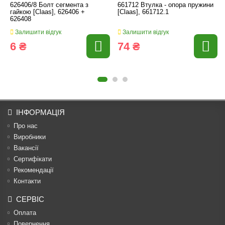
626406/8 Болт сегмента з
661712 Втулка - опора пружини
гайкою [Claas], 626406 +
[Claas], 661712.1
626408
Залишити відгук
Залишити відгук
6 ₴
74 ₴
ІНФОРМАЦІЯ
Про нас
Виробники
Вакансії
Сертифікати
Рекомендації
Контакти
СЕРВІС
Оплата
Повернення