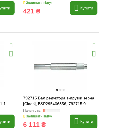
Залишити відгук
упити
Купити
421 ₴
792715 Вал редуктора вигрузки зерна
807551 Пал
1.1
[Claas], B&P295406356, 792715.0
807551.0
Залишити відгук
Залишити ві
упити
Купити
6 111 ₴
1 156 