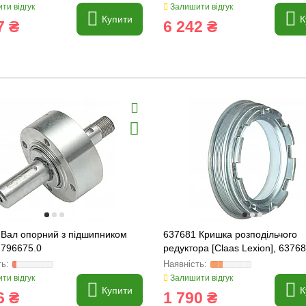
ти відгук
Залишити відгук
Купити
К
7 ₴
6 242 ₴
 Вал опорний з підшипником
637681 Кришка розподільчого
, 796675.0
редуктора [Claas Lexion], 63768
ти відгук
Залишити відгук
Купити
К
6 ₴
1 790 ₴