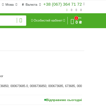
+38 (067) 364 71 72
Мова
₴
Валюта
Сума
0
Особистий кабінет
0 ₴
ог
736850, 000673685.0, 0006736850, 000673685, 673685, 000
Відправимо сьогодні