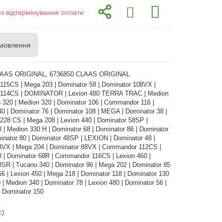
ез відтермінування оплати
мовлення
LAAS ORIGINAL, 6736850 CLAAS ORIGINAL
15CS | Mega 203 | Dominator 58 | Dominator 108VX |
114CS | DOMINATOR | Lexion 480 TERRA TRAC | Medion
 320 | Medion 320 | Dominator 106 | Commandor 116 |
0 | Dominator 76 | Dominator 108 | MEGA | Dominator 38 |
28 CS | Mega 208 | Lexion 440 | Dominator 58SP |
 | Medion 330 H | Dominator 68 | Dominator 86 | Dominator
nator 80 | Dominator 48SP | LEXION | Dominator 48 |
8VX | Mega 204 | Dominator 88VX | Commandor 112CS |
8 | Dominator 68R | Commandor 116CS | Lexion 460 |
SR | Tucano 340 | Dominator 96 | Mega 202 | Dominator 85
66 | Lexion 450 | Mega 218 | Dominator 118 | Dominator 130
 | Medion 340 | Dominator 78 | Lexion 480 | Dominator 56 |
| Dominator 150
с)