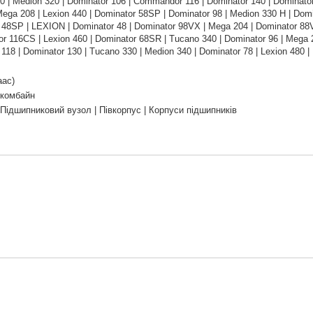
0 | Medion 320 | Dominator 106 | Commandor 116 | Dominator 140 | Dominato
ega 208 | Lexion 440 | Dominator 58SP | Dominator 98 | Medion 330 H | Domi
 48SP | LEXION | Dominator 48 | Dominator 98VX | Mega 204 | Dominator 88
116CS | Lexion 460 | Dominator 68SR | Tucano 340 | Dominator 96 | Mega 20
118 | Dominator 130 | Tucano 330 | Medion 340 | Dominator 78 | Lexion 480 |
аас)
 комбайн
 Підшипниковий вузол | Півкорпус | Корпуси підшипників