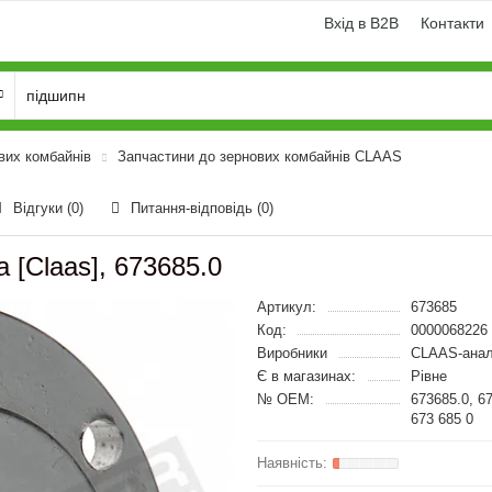
Вхід в B2B
Контакти
вих комбайнів
Запчастини до зернових комбайнів CLAAS
Відгуки (0)
Питання-відповідь
(0)
 [Claas], 673685.0
Артикул:
673685
Код:
0000068226
Виробники
CLAAS-анал
Є в магазинах:
Рівне
№ OEM:
673685.0, 6
673 685 0