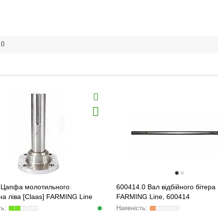
.0
 Цапфа молотильного
600414.0 Вал відбійного бітера
а ліва [Claas] FARMING Line
FARMING Line, 600414