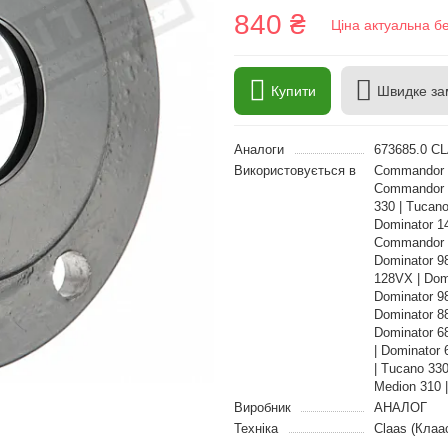
840 ₴
Ціна актуальна б
Купити
Швидке за
Аналоги
673685.0 C
Використовується в
Commandor 1
Commandor 
330 | Tucano
Dominator 14
Commandor 2
Dominator 98
128VX | Domi
Dominator 9
Dominator 8
Dominator 68
| Dominator 
| Tucano 330
Medion 310 
Виробник
АНАЛОГ
Техніка
Claas (Клаа