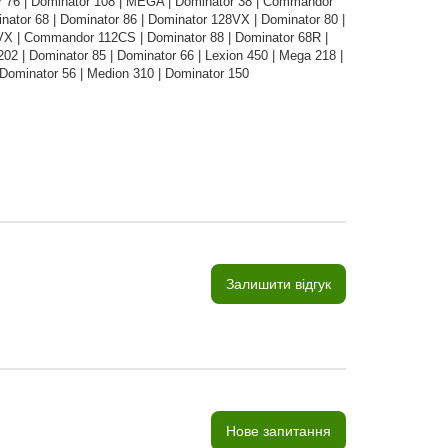
r 76 | Dominator 108 | MEGA | Dominator 38 | Commandor
nator 68 | Dominator 86 | Dominator 128VX | Dominator 80 |
VX | Commandor 112CS | Dominator 88 | Dominator 68R |
2 | Dominator 85 | Dominator 66 | Lexion 450 | Mega 218 |
 Dominator 56 | Medion 310 | Dominator 150
Залишити відгук
Нове запитання