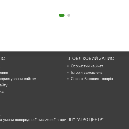
ІС
ОБЛІКОВИЙ ЗАПИС
а
Особистий кабінет
ення
Історія замовлень
користування сайтом
Список бажаних товарів
айту
ка
.
 за умови попередньої письмової згоди ППФ "АГРО-ЦЕНТР"