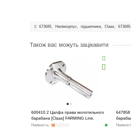
673685
,
Напівкорпус
,
підшипника
,
Claas
,
673685
Також вас можуть зацікавити
600410.2 Цапфа права молотильного
647858
барабана [Claas] FARMING Line,
барабан
600410