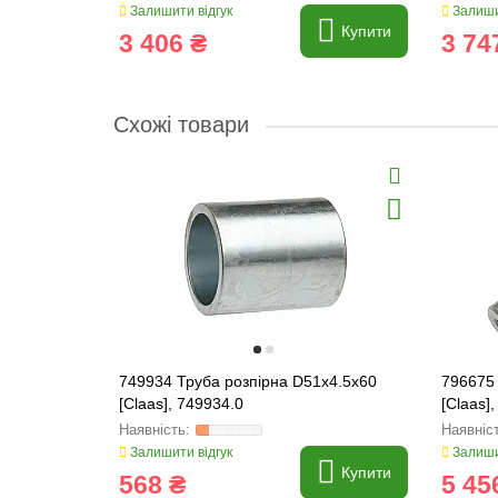
Залишити відгук
Залиши
Купити
3 406 ₴
3 74
Схожі товари
749934 Труба розпірна D51x4.5x60
796675
[Claas], 749934.0
[Claas]
Залишити відгук
Залиши
Купити
568 ₴
5 45