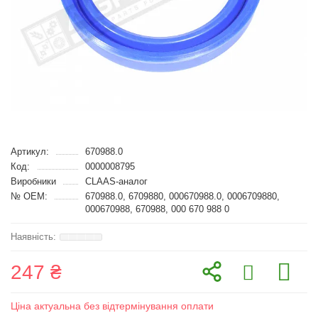
Артикул:
670988.0
Код:
0000008795
Виробники
CLAAS-аналог
№ OEM:
670988.0, 6709880, 000670988.0, 0006709880,
000670988, 670988, 000 670 988 0
247 ₴
Ціна актуальна без відтермінування оплати