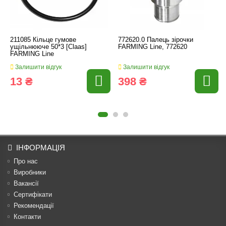
211085 Кільце гумове
772620.0 Палець зірочки
ущільнююче 50*3 [Claas]
FARMING Line, 772620
FARMING Line
Залишити відгук
Залишити відгук
13 ₴
398 ₴
ІНФОРМАЦІЯ
Про нас
Виробники
Вакансії
Сертифікати
Рекомендації
Контакти