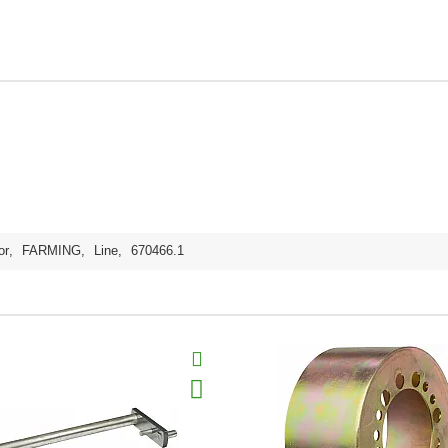
or
,
FARMING
,
Line
,
670466.1