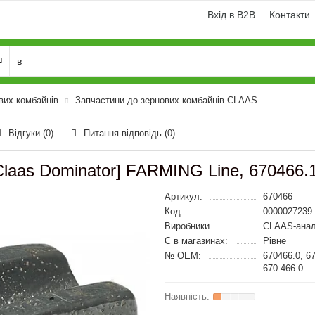
Вхід в B2B
Контакти
вих комбайнів
Запчастини до зернових комбайнів CLAAS
Відгуки (0)
Питання-відповідь
(0)
[Claas Dominator] FARMING Line, 670466.
Артикул:
670466
Код:
0000027239
Виробники
CLAAS-анал
Є в магазинах:
Рівне
№ OEM:
670466.0, 6
670 466 0