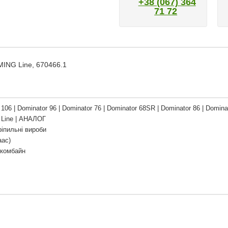
+38 (067) 364
71 72
MING Line, 670466.1
106 | Dominator 96 | Dominator 76 | Dominator 68SR | Dominator 86 | Domina
Line | АНАЛОГ
ріпильні вироби
аас)
 комбайн