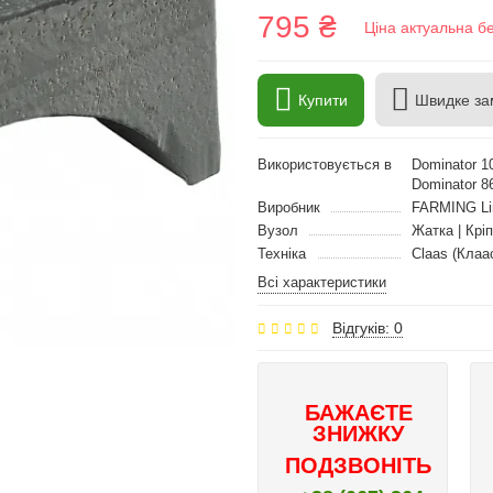
795 ₴
Ціна актуальна б
Купити
Швидке за
Використовується в
Dominator 10
Dominator 86
Виробник
FARMING Li
Вузол
Жатка | Крі
Техніка
Claas (Клаа
Всі характеристики
Відгуків: 0
БАЖАЄТЕ
ЗНИЖКУ
ПОДЗВОНІТЬ