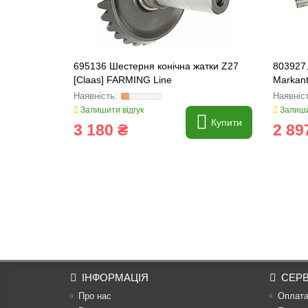
695136 Шестерня конічна жатки Z27
803927.
[Claas] FARMING Line
Markant
Залишити відгук
Залиши
Купити
3 180 ₴
2 89
ІНФОРМАЦІЯ
СЕРВ
Про нас
Оплат