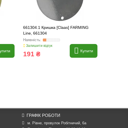
661304.1 Кришка [Claas] FARMING
845205.1 Ш
Line, 661304
ORIGINAL, 
Залишити відгук
Залишити ві
упити
Купити
191 ₴
1 071 
ГРАФІК РОБОТИ
м. Рівне, провулок Робітничий, 6а