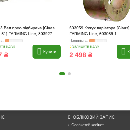
3 Вал прес-підбирача [Claas
603059 Кожух варіатора [Claas]
 51] FARMING Line, 803927
FARMING Line, 603059.1
ти відгук
Залишити відгук
Купити
К
7 ₴
2 498 ₴
ІС
ОБЛІКОВИЙ ЗАПИС
а
Особистий кабінет