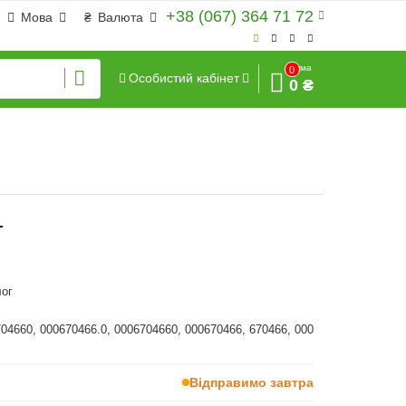
+38 (067) 364 71 72
Мова
₴
Валюта
Сума
0
Особистий кабінет
0 ₴
1
ог
704660, 000670466.0, 0006704660, 000670466, 670466, 000
Відправимо завтра