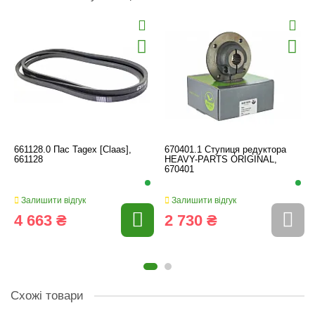
661128.0 Пас Tagex [Claas],
670401.1 Ступиця редуктора
661128
HEAVY-PARTS ORIGINAL,
670401
Залишити відгук
Залишити відгук
4 663 ₴
2 730 ₴
Схожі товари