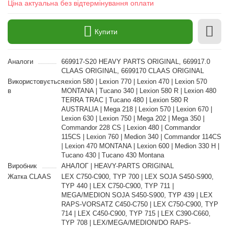
Ціна актуальна без відтермінування оплати
Купити
Аналоги
669917-S20 HEAVY PARTS ORIGINAL, 669917.0
CLAAS ORIGINAL, 6699170 CLAAS ORIGINAL
Використовується
Lexion 580 | Lexion 770 | Lexion 470 | Lexion 570
в
MONTANA | Tucano 340 | Lexion 580 R | Lexion 480
TERRA TRAC | Tucano 480 | Lexion 580 R
AUSTRALIA | Mega 218 | Lexion 570 | Lexion 670 |
Lexion 630 | Lexion 750 | Mega 202 | Mega 350 |
Commandor 228 CS | Lexion 480 | Commandor
115CS | Lexion 760 | Medion 340 | Commandor 114CS
| Lexion 470 MONTANA | Lexion 600 | Medion 330 H |
Tucano 430 | Tucano 430 Montana
Виробник
АНАЛОГ | HEAVY-PARTS ORIGINAL
Жатка CLAAS
LEX C750-C900, TYP 700 | LEX SOJA S450-S900,
TYP 440 | LEX C750-C900, TYP 711 |
MEGA/MEDION SOJA S450-S900, TYP 439 | LEX
RAPS-VORSATZ C450-C750 | LEX C750-C900, TYP
714 | LEX C450-C900, TYP 715 | LEX C390-C660,
TYP 708 | LEX/MEGA/MEDION/DO RAPS-