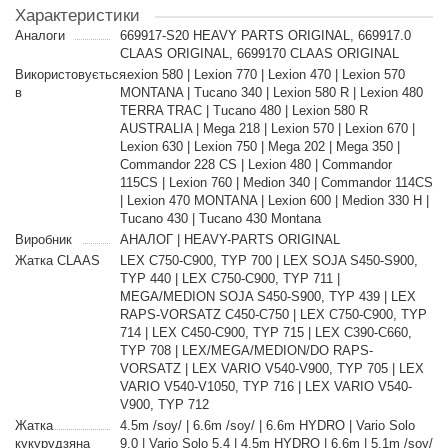
Характеристики
Аналоги
669917-S20 HEAVY PARTS ORIGINAL, 669917.0
CLAAS ORIGINAL, 6699170 CLAAS ORIGINAL
Використовується
Lexion 580 | Lexion 770 | Lexion 470 | Lexion 570
в
MONTANA | Tucano 340 | Lexion 580 R | Lexion 480
TERRA TRAC | Tucano 480 | Lexion 580 R
AUSTRALIA | Mega 218 | Lexion 570 | Lexion 670 |
Lexion 630 | Lexion 750 | Mega 202 | Mega 350 |
Commandor 228 CS | Lexion 480 | Commandor
115CS | Lexion 760 | Medion 340 | Commandor 114CS
| Lexion 470 MONTANA | Lexion 600 | Medion 330 H |
Tucano 430 | Tucano 430 Montana
Виробник
АНАЛОГ | HEAVY-PARTS ORIGINAL
Жатка CLAAS
LEX C750-C900, TYP 700 | LEX SOJA S450-S900,
TYP 440 | LEX C750-C900, TYP 711 |
MEGA/MEDION SOJA S450-S900, TYP 439 | LEX
RAPS-VORSATZ C450-C750 | LEX C750-C900, TYP
714 | LEX C450-C900, TYP 715 | LEX C390-C660,
TYP 708 | LEX/MEGA/MEDION/DO RAPS-
VORSATZ | LEX VARIO V540-V900, TYP 705 | LEX
VARIO V540-V1050, TYP 716 | LEX VARIO V540-
V900, TYP 712
Жатка
4.5m /soy/ | 6.6m /soy/ | 6.6m HYDRO | Vario Solo
кукурудзяна
9.0 | Vario Solo 5.4 | 4.5m HYDRO | 6.6m | 5.1m /soy/