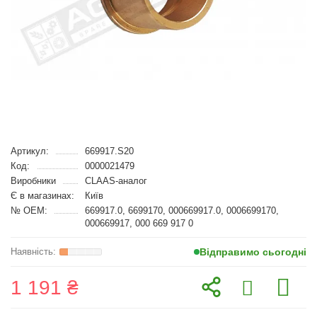
Артикул:
669917.S20
Код:
0000021479
Виробники
CLAAS-аналог
Є в магазинах:
Київ
№ OEM:
669917.0, 6699170, 000669917.0, 0006699170,
000669917, 000 669 917 0
Відправимо сьогодні
1 191 ₴