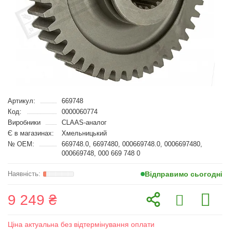
Артикул:
669748
Код:
0000060774
Виробники
CLAAS-аналог
Є в магазинах:
Хмельницький
№ OEM:
669748.0, 6697480, 000669748.0, 0006697480,
000669748, 000 669 748 0
Відправимо сьогодні
9 249 ₴
Ціна актуальна без відтермінування оплати