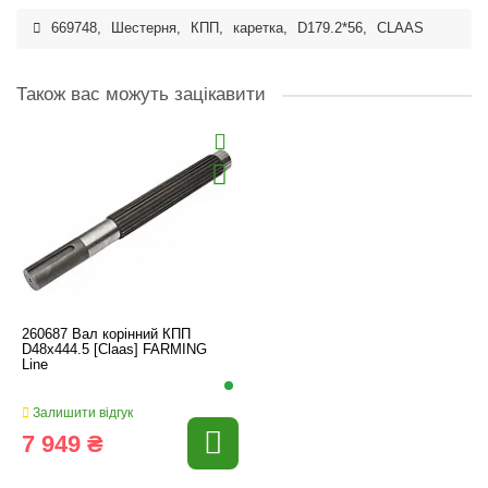
669748
,
Шестерня
,
КПП
,
каретка
,
D179.2*56
,
CLAAS
Також вас можуть зацікавити
260687 Вал корінний КПП
D48x444.5 [Claas] FARMING
Line
Залишити відгук
7 949 ₴