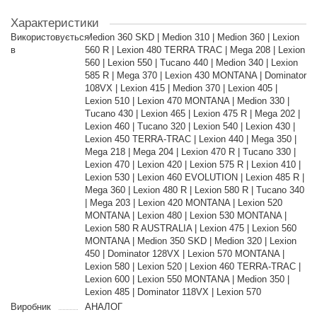
Характеристики
Використовується
Medion 360 SKD | Medion 310 | Medion 360 | Lexion
в
560 R | Lexion 480 TERRA TRAC | Mega 208 | Lexion
560 | Lexion 550 | Tucano 440 | Medion 340 | Lexion
585 R | Mega 370 | Lexion 430 MONTANA | Dominator
108VX | Lexion 415 | Medion 370 | Lexion 405 |
Lexion 510 | Lexion 470 MONTANA | Medion 330 |
Tucano 430 | Lexion 465 | Lexion 475 R | Mega 202 |
Lexion 460 | Tucano 320 | Lexion 540 | Lexion 430 |
Lexion 450 TERRA-TRAC | Lexion 440 | Mega 350 |
Mega 218 | Mega 204 | Lexion 470 R | Tucano 330 |
Lexion 470 | Lexion 420 | Lexion 575 R | Lexion 410 |
Lexion 530 | Lexion 460 EVOLUTION | Lexion 485 R |
Mega 360 | Lexion 480 R | Lexion 580 R | Tucano 340
| Mega 203 | Lexion 420 MONTANA | Lexion 520
MONTANA | Lexion 480 | Lexion 530 MONTANA |
Lexion 580 R AUSTRALIA | Lexion 475 | Lexion 560
MONTANA | Medion 350 SKD | Medion 320 | Lexion
450 | Dominator 128VX | Lexion 570 MONTANA |
Lexion 580 | Lexion 520 | Lexion 460 TERRA-TRAC |
Lexion 600 | Lexion 550 MONTANA | Medion 350 |
Lexion 485 | Dominator 118VX | Lexion 570
Виробник
АНАЛОГ