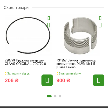
Схожі товари
720779 Пружина внутрішня
734957 Втулка підшипника
CLAAS ORIGINAL, 720779.0
соломотряса D42/M48х1,5
[Claas Lexion]
Залишити відгук
Залишити відгук
206 ₴
900 ₴