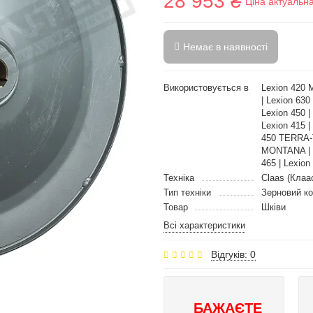
28 953 ₴
Ціна актуальн
Немає в наявності
Використовується в
Lexion 420 
| Lexion 630
Lexion 450 |
Lexion 415 |
450 TERRA-T
MONTANA | Le
465 | Lexion
Техніка
Claas (Клаа
Тип техніки
Зерновий к
Товар
Шківи
Всі характеристики
Відгуків: 0
БАЖАЄТЕ