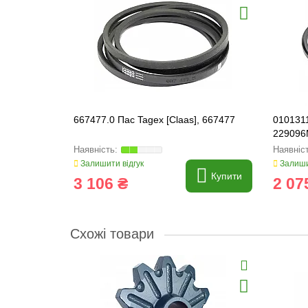
667477.0 Пас Tagex [Claas], 667477
0101311
229096
Залишити відгук
Залиши
Купити
3 106 ₴
2 07
Схожі товари