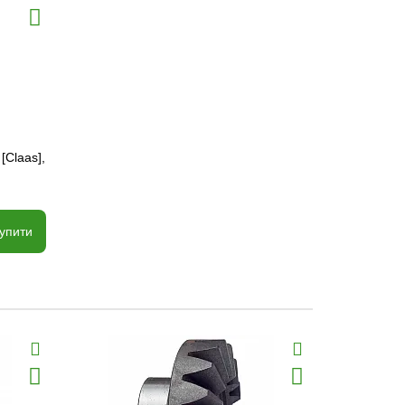
[Claas],
упити