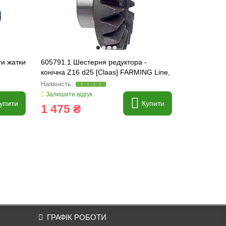
ти жатки
605791.1 Шестерня редуктора -
503030 Зір
конічна Z16 d25 [Claas] FARMING Line,
елеватора 
605791
Line
Залишити відгук
Залишити ві
упити
Купити
1 475 ₴
567 ₴
ГРАФІК РОБОТИ