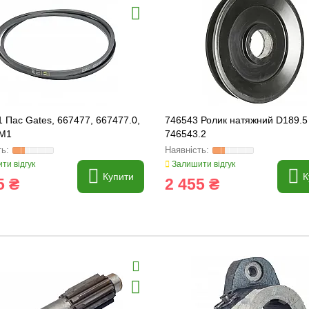
 Пас Gates, 667477, 667477.0,
746543 Ролик натяжний D189.5 
M1
746543.2
ти відгук
Залишити відгук
Купити
К
5 ₴
2 455 ₴