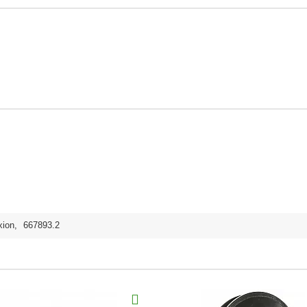
xion
,
667893.2