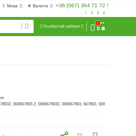
+38 (067) 364 71 72
Мова
₴
Валюта
Сума
0
Особистий кабінет
0 ₴
ог
678932, 000667893.2, 0006678932, 000667893, 667893, 000