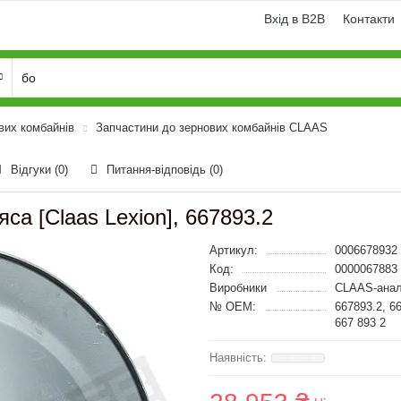
Вхід в B2B
Контакти
вих комбайнів
Запчастини до зернових комбайнів CLAAS
Відгуки (0)
Питання-відповідь
(0)
са [Claas Lexion], 667893.2
Артикул:
0006678932
Код:
0000067883
Виробники
CLAAS-анал
№ OEM:
667893.2, 6
667 893 2