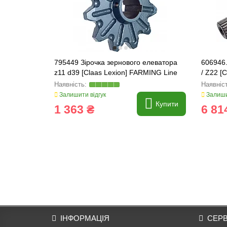
795449 Зірочка зернового елеватора
606946
z11 d39 [Claas Lexion] FARMING Line
/ Z22 [
694267
Залишити відгук
Залиши
Купити
1 363 ₴
6 81
ІНФОРМАЦІЯ
СЕРВ