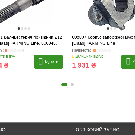
.1 Вал-шестерня привідний Z12
608007 Корпус запобіжної муф
Claas] FARMING Line, 606946,
[Claas] FARMING Line
ти відгук
Залишити відгук
Купити
К
4 ₴
1 931 ₴
ІС
ОБЛІКОВИЙ ЗАПИС