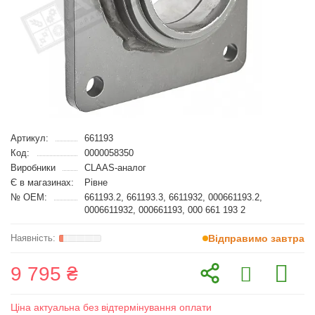
Артикул:
661193
Код:
0000058350
Виробники
CLAAS-аналог
Є в магазинах:
Рівне
№ OEM:
661193.2, 661193.3, 6611932, 000661193.2,
0006611932, 000661193, 000 661 193 2
Відправимо завтра
9 795 ₴
Ціна актуальна без відтермінування оплати