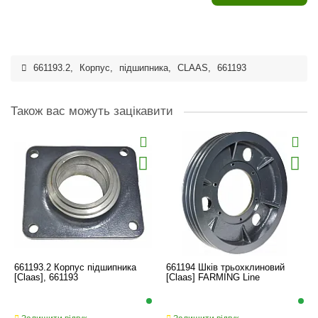
661193.2
,
Корпус
,
підшипника
,
CLAAS
,
661193
Також вас можуть зацікавити
661193.2 Корпус підшипника
661194 Шків трьохклиновий
[Claas], 661193
[Claas] FARMING Line