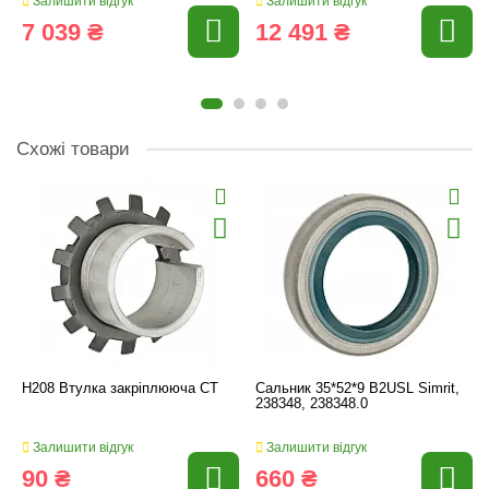
Залишити відгук
Залишити відгук
7 039 ₴
12 491 ₴
Схожі товари
H208 Втулка закріплююча CT
Сальник 35*52*9 B2USL Simrit,
238348, 238348.0
Залишити відгук
Залишити відгук
90 ₴
660 ₴