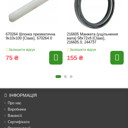
670264 Шпонка призматична
216605 Манжета (ущільнення
9x10x100 [Claas], 670264.0
вала) 58x72x8 [Claas],
216605.0, 244737
Залишити відгук
Залишити відгук
75 ₴
155 ₴
ІНФОРМАЦІЯ
Про нас
Виробники
Вакансії
Сертифікати