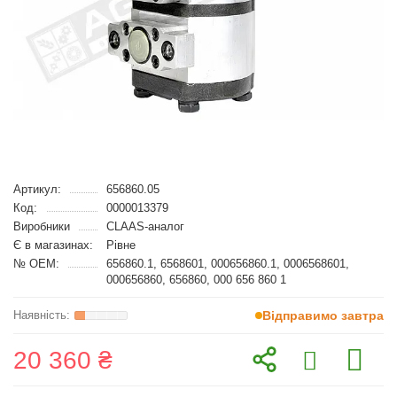
Артикул:
656860.05
Код:
0000013379
Виробники
CLAAS-аналог
Є в магазинах:
Рівне
№ OEM:
656860.1, 6568601, 000656860.1, 0006568601,
000656860, 656860, 000 656 860 1
Відправимо завтра
20 360 ₴