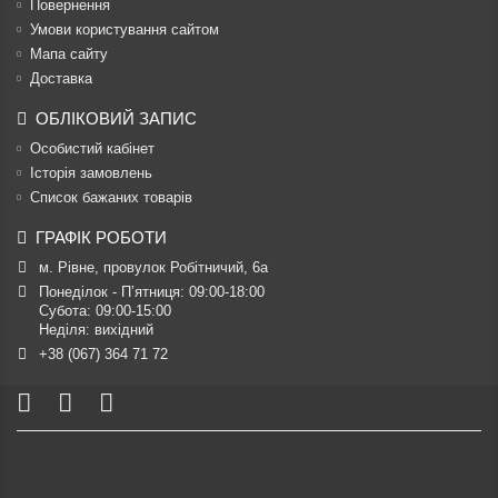
Повернення
Умови користування сайтом
Мапа сайту
Доставка
ОБЛІКОВИЙ ЗАПИС
Особистий кабінет
Історія замовлень
Список бажаних товарів
ГРАФІК РОБОТИ
м. Рівне, провулок Робітничий, 6а
Понеділок - П’ятниця: 09:00-18:00

Субота: 09:00-15:00

Неділя: вихідний
+38 (067) 364 71 72