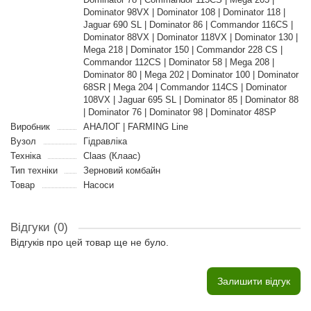
Dominator 98VX | Dominator 108 | Dominator 118 |
Jaguar 690 SL | Dominator 86 | Commandor 116CS |
Dominator 88VX | Dominator 118VX | Dominator 130 |
Mega 218 | Dominator 150 | Commandor 228 CS |
Commandor 112CS | Dominator 58 | Mega 208 |
Dominator 80 | Mega 202 | Dominator 100 | Dominator
68SR | Mega 204 | Commandor 114CS | Dominator
108VX | Jaguar 695 SL | Dominator 85 | Dominator 88
| Dominator 76 | Dominator 98 | Dominator 48SP
Виробник
АНАЛОГ | FARMING Line
Вузол
Гідравліка
Техніка
Claas (Клаас)
Тип техніки
Зерновий комбайн
Товар
Насоси
Відгуки (0)
Відгуків про цей товар ще не було.
Залишити відгук