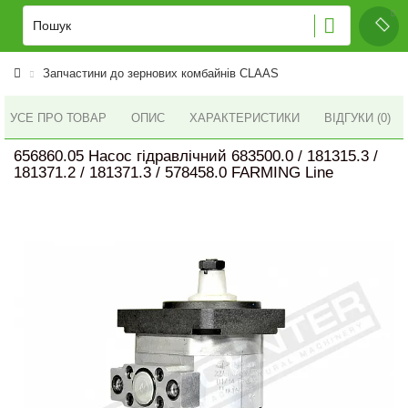
Запчастини до зернових комбайнів CLAAS
УСЕ ПРО ТОВАР
ОПИС
ХАРАКТЕРИСТИКИ
ВІДГУКИ (0)
656860.05 Насос гідравлічний 683500.0 / 181315.3 /
181371.2 / 181371.3 / 578458.0 FARMING Line