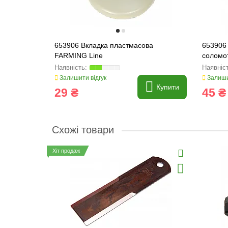
653906 Вкладка пластмасова
653906 
FARMING Line
соломот
Залишити відгук
Залиши
Купити
29 ₴
45 ₴
Схожі товари
Хіт продаж