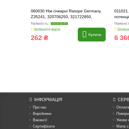
060030 Ніж січкарні Rasspe Germany,
011021.
Z35241, 320706250, 321722850,
потенці
41001-121
Залишити відгук
Залиши
Купити
262 ₴
6 36
ІНФОРМАЦІЯ
СЕРВ
Про нас
Оплат
Виробники
Поверн
Вакансії
Умови 
Сертифікати
Мапа с