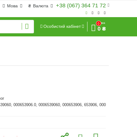
+38 (067) 364 71 72
Мова
₴
Валюта
Сума
0
Особистий кабінет
0 ₴
ог
539060, 000653906.0, 0006539060, 000653906, 653906, 000