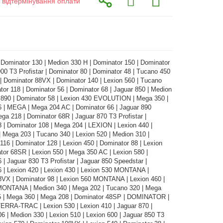
з відтермінування оплати
 Dominator 130 | Medion 330 H | Dominator 150 | Dominator
900 T3 Profistar | Dominator 80 | Dominator 48 | Tucano 450
 | Dominator 88VX | Dominator 140 | Lexion 560 | Tucano
tor 118 | Dominator 56 | Dominator 68 | Jaguar 850 | Medion
 890 | Dominator 58 | Lexion 430 EVOLUTION | Mega 350 |
6 | MEGA | Mega 204 AC | Dominator 66 | Jaguar 890
Mega 218 | Dominator 68R | Jaguar 870 T3 Profistar |
 | Dominator 108 | Mega 204 | LEXION | Lexion 440 |
 Mega 203 | Tucano 340 | Lexion 520 | Medion 310 |
6 | Dominator 128 | Lexion 450 | Dominator 88 | Lexion
tor 68SR | Lexion 550 | Mega 350 AC | Lexion 580 |
 | Jaguar 830 T3 Profistar | Jaguar 850 Speedstar |
 | Lexion 420 | Lexion 430 | Lexion 530 MONTANA |
8VX | Dominator 98 | Lexion 560 MONTANA | Lexion 460 |
MONTANA | Medion 340 | Mega 202 | Tucano 320 | Mega
 | Mega 360 | Mega 208 | Dominator 48SP | DOMINATOR |
ERRA-TRAC | Lexion 530 | Lexion 410 | Jaguar 870 |
6 | Medion 330 | Lexion 510 | Lexion 600 | Jaguar 850 T3