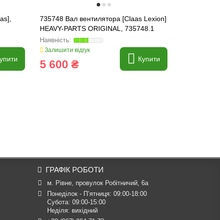
as],
735748 Вал вентилятора [Claas Lexion]
637505 Шес
HEAVY-PARTS ORIGINAL, 735748.1
Lexion] OR
Залишити відгук
Залишити ві
упити
Купити
5 600 ₴
77 262
ГРАФІК РОБОТИ
м. Рівне, провулок Робітничий, 6а
Понеділок - П’ятниця: 09:00-18:00

Субота: 09:00-15:00

Неділя: вихідний