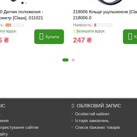
0 Датчик положення -
218006 Кільце ущільнююче [Cla
ометр [Claas], 011021
218006.0
ти відгук
Залишити відгук
Купити
К
6 ₴
247 ₴
ІС
ОБЛІКОВИЙ ЗАПИС
а
Особистий кабінет
ення
Історія замовлень
користування сайтом
Список бажаних товарів
айту