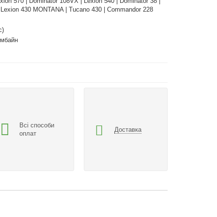
Lexion 570 | Dominator 108VX | Lexion 540 | Dominator 38 |
| Lexion 430 MONTANA | Tucano 430 | Commandor 228
с)
омбайн
Всі способи
Доставка
оплат