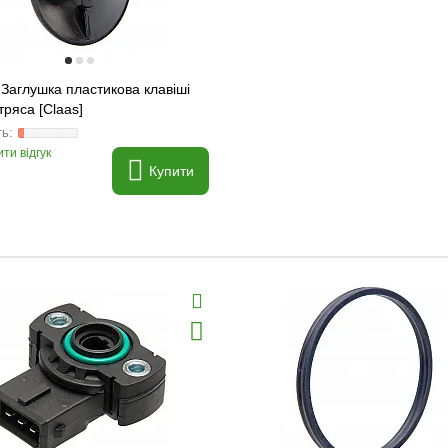
Заглушка пластикова клавіші
ряса [Claas]
ти відгук
Купити