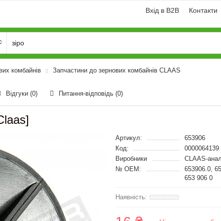
Вхід в B2B
Контакти
вих комбайнів
Запчастини до зернових комбайнів CLAAS
Відгуки (0)
Питання-відповідь
(0)
laas]
Артикул:
653906
Код:
0000064139
Виробники
CLAAS-анал
№ OEM:
653906.0, 6
653 906 0