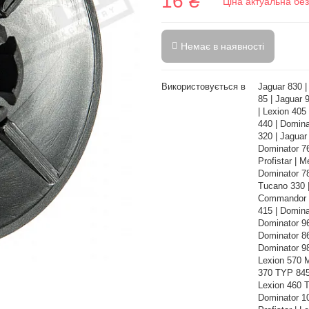
16 ₴
Ціна актуальна бе
Немає в наявності
Використовується в
Jaguar 830 |
85 | Jaguar 
| Lexion 405
440 | Domina
320 | Jaguar
Dominator 7
Profistar | 
Dominator 78
Tucano 330 |
Commandor 11
415 | Domina
Dominator 96
Dominator 86
Dominator 9
Lexion 570 
370 TYP 845
Lexion 460 T
Dominator 10