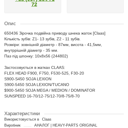
72
Опис
650436 Зірочка подвійна приводу шнека жаток [Claas]
Кількість зубів: Z1- 13 зубів, Z2 - 11 зубів.
Розміри: зовнішній діаметр - 87мм, висота - 41,5мм,
внутррішній діаметр - 35 мм.
Паз під шпонку: 10x8x56 (244802)
Застосовується в жатках CLAAS:
FLEX HEAD F900, F750, F530-525, F30-20
S900-S450 SOJA LEXION
S900-5450 SOJA LEXION/TUCANO
$900-S450 SOJA MEGA / MEDION / DOMINATOR
SUNSPEED 16-70/12-75/12-70/8-75/8-70
Характеристики
Використовується в
Claas
Виробник
АНАЛОГ | HEAVY-PARTS ORIGINAL