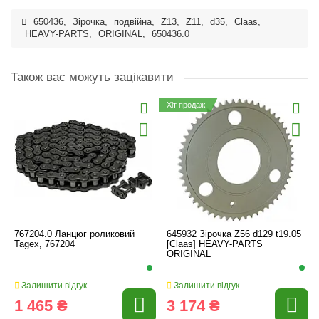
650436
,
Зірочка
,
подвійна
,
Z13
,
Z11
,
d35
,
Claas
,
HEAVY-PARTS
,
ORIGINAL
,
650436.0
Також вас можуть зацікавити
Хіт продаж
767204.0 Ланцюг роликовий
645932 Зірочка Z56 d129 t19.05
Tagex, 767204
[Claas] HEAVY-PARTS
ORIGINAL
Залишити відгук
Залишити відгук
1 465 ₴
3 174 ₴