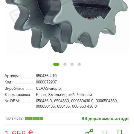
Артикул:
650436.U10
Код:
0000072907
Виробники
CLAAS-аналог
Є в магазинах:
Рівне, Хмельницький, Черкаси
№ OEM:
650436.0, 6504360, 000650436.0, 0006504360,
000650436, 650436, 000 650 436 0
Відправимо сьогодні
1 656 ₴