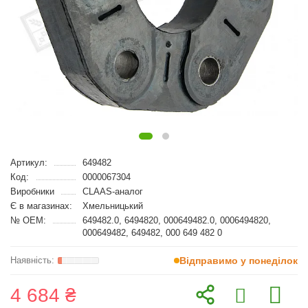
Артикул:
649482
Код:
0000067304
Виробники
CLAAS-аналог
Є в магазинах:
Хмельницький
№ OEM:
649482.0, 6494820, 000649482.0, 0006494820,
000649482, 649482, 000 649 482 0
Відправимо у понеділок
4 684 ₴