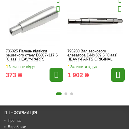
736025 Палець підвіски
795260 Вал зернового
решетного стану D30J7x117.5
елеватора D44x389.5 [Claas]
[Claas] HEAVY-PARTS
HEAVY-PARTS ORIGINAL,
ORIGINAL, 736025.2
795260.2
Залишити відгук
Залишити відгук
373 ₴
1 902 ₴
ІНФОРМАЦІЯ
Про нас
Виробники