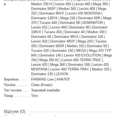
в
Medion 330 H | Lexion 450 | Lexion 440 | Mega 350 |
Dominator 58SP | Medion 340 | Lexion 405 | Mega
202 | Dominator 88VX | Lexion 430 MONTANA |
Dominator 128VX | Mega 218 | Dominator 68R | Mega
370 | Tucano 440 | Dominator 88 | DOMINATOR |
Lexion 415 | Lexion 460 | Dominator 98 | Dominator
108VX | Tucano 450 | Dominator 48 | Medion 330 |
Dominator 68 | Dominator 98VX | Dominator 118 |
Lexion 410 | Dominator 48SP | Mega 203 | Tucano
430 | Dominator 68SR | Medion 310 | Dominator 58 |
Tucano 320 | Dominator 150 | MEGA | Mega 370 TYP
845 | Dominator 140 | Lexion 430 EVOLUTION | Mega
204 | Mega 350 AC | Lexion 450 TERRA-TRAC |
Lexion 420 | Mega 360 | Dominator 108 | Lexion 420
MONTANA | Lexion 460 TERRA-TRAC | Medion 320 |
Dominator 130 | LEXION
Виробник
FARMING Line | АНАЛОГ
Техніка
Claas (Клаас)
Тип техніки
Зерновий комбайн
Товар
Тяги
Відгуки (0)