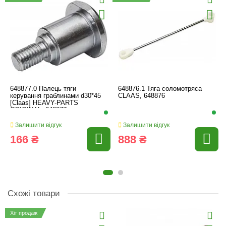
648877.0 Палець тяги
648876.1 Тяга соломотряса
керування граблинами d30*45
CLAAS, 648876
[Claas] HEAVY-PARTS
ORIGINAL, 648877
Залишити відгук
Залишити відгук
166 ₴
888 ₴
Схожі товари
Хіт продаж