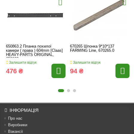
650863.2 Планка похилої
670265 Шпонка 9*10*137
камери ( права ) 604mm [Claas]
FARMING Line, 670265.0
HEAVY-PARTS ORIGINAL,
650863
Залишити відгук
Залишити відгук
476 ₴
94 ₴
ІНФОРМАЦІЯ
Про нас
Виробники
Вакансії