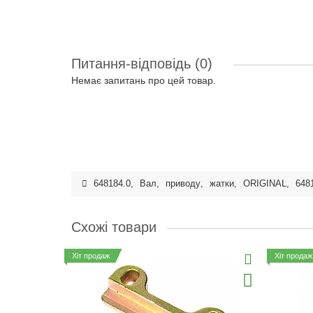
Питання-відповідь
(0)
Немає запитань про цей товар.
648184.0
,
Вал
,
приводу
,
жатки
,
ORIGINAL
,
648
Схожі товари
Хіт продаж
Хіт продаж