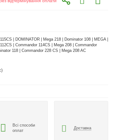
без відтермінування оплати
15CS | DOMINATOR | Mega 218 | Dominator 108 | MEGA |
112CS | Commandor 114CS | Mega 208 | Commandor
inator 118 | Commandor 228 CS | Mega 208 AC
с)
Всі способи
Доставка
оплат