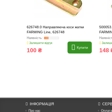
626748.0 Направляюча коси жатки
500053
FARMING Line, 626748
FARMIN
Залишити відгук
Залиши
Купити
100 ₴
148 
ІНФОРМАЦІЯ
СЕРВ
Про нас
Оплат