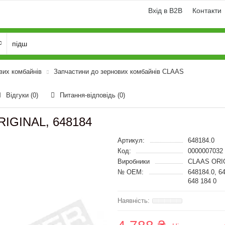
Вхід в B2B
Контакти
вих комбайнів
Запчастини до зернових комбайнів CLAAS
Відгуки (0)
Питання-відповідь
(0)
RIGINAL, 648184
Артикул:
648184.0
Код:
0000007032
Виробники
CLAAS ORI
№ OEM:
648184.0, 6
648 184 0