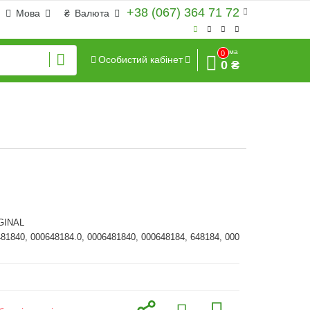
+38 (067) 364 71 72
Мова
₴
Валюта
Сума
0
Особистий кабінет
0 ₴
GINAL
481840, 000648184.0, 0006481840, 000648184, 648184, 000