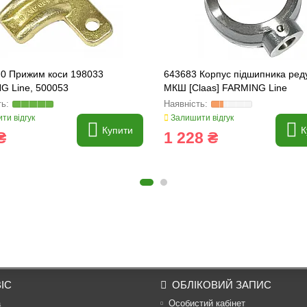
.0 Прижим коси 198033
643683 Корпус підшипника ред
G Line, 500053
МКШ [Claas] FARMING Line
ти відгук
Залишити відгук
Купити
К
₴
1 228 ₴
ІС
ОБЛІКОВИЙ ЗАПИС
а
Особистий кабінет