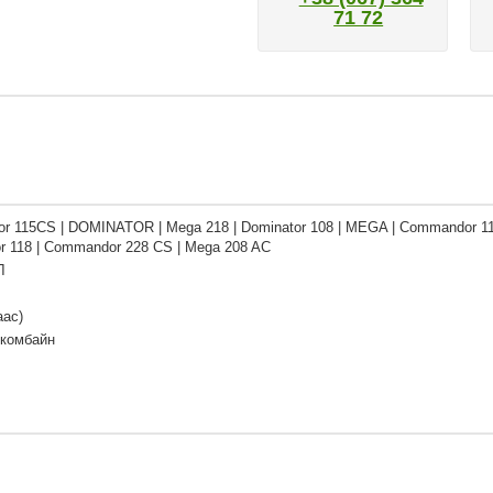
71 72
 115CS | DOMINATOR | Mega 218 | Dominator 108 | MEGA | Commandor 1
or 118 | Commandor 228 CS | Mega 208 AC
Л
аас)
 комбайн