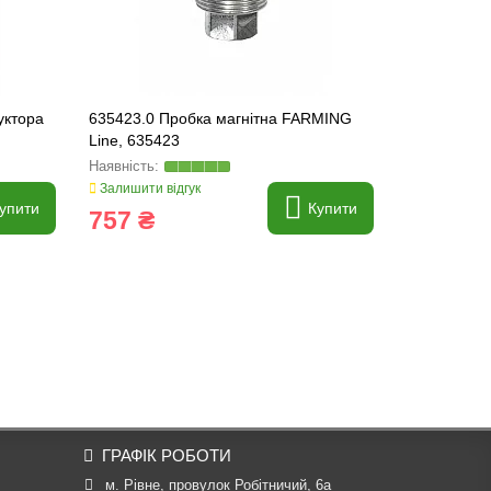
уктора
635423.0 Пробка магнітна FARMING
643685.1 В
Line, 635423
редуктора 
Line, 64368
Залишити відгук
Залишити ві
упити
Купити
757 ₴
3 574 
ГРАФІК РОБОТИ
м. Рівне, провулок Робітничий, 6а