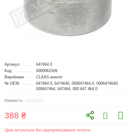
Артикул:
647464.0
Код:
0000061509
Виробники
CLAAS-аналог
№ OEM:
647464.0, 6474640, 000647464.0, 0006474640,
000647464, 647464, 000 647 464 0
388 ₴
Ціна актуальна без відтермінування оплати