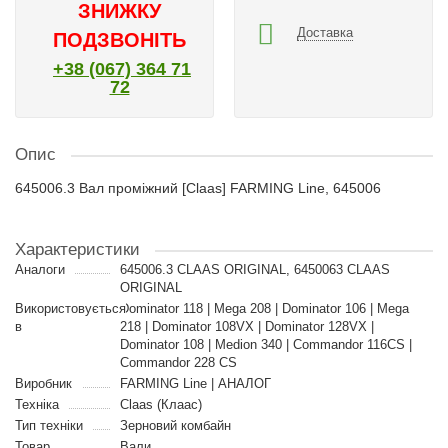
ЗНИЖКУ
Доставка
ПОДЗВОНІТЬ
+38 (067) 364 71
72
Опис
645006.3 Вал проміжний [Claas] FARMING Line, 645006
Характеристики
Аналоги
645006.3 CLAAS ORIGINAL, 6450063 CLAAS
ORIGINAL
Використовується
Dominator 118 | Mega 208 | Dominator 106 | Mega
в
218 | Dominator 108VX | Dominator 128VX |
Dominator 108 | Medion 340 | Commandor 116CS |
Commandor 228 CS
Виробник
FARMING Line | АНАЛОГ
Техніка
Claas (Клаас)
Тип техніки
Зерновий комбайн
Товар
Вали